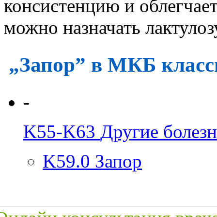
консистенцию и облегчает
можно назначать лактулозу
„Запор” в МКБ клас
-
K55-K63
Другие болез
K59.0
Запор