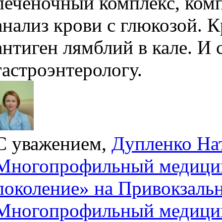
печеночный комплекс, ком
анализ крови с глюкозой. 
антиген лямблий в кале. И 
гастроэнтерологу.
С уважением,
Дупленко На
Многопрофильный медицин
поколение» на Привокзаль
Многопрофильный медицин