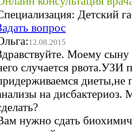
Онлайн консультация врач
Специализация:
Детский га
Задать вопрос
Ольга:
12.08.2015
Здравствуйте. Моему сыну 
него случается рвота.УЗИ
придерживаемся диеты,не п
анализы на дисбактериоз. 
сделать?
Вам нужно сдать биохимич