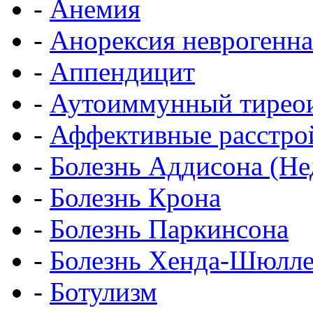
-
Анемия
-
Анорексия неврогенна
-
Аппендицит
-
Аутоиммунный тирео
-
Аффективные расстро
-
Болезнь Аддисона (Не
-
Болезнь Крона
-
Болезнь Паркинсона
-
Болезнь Хенда-Шюлле
-
Ботулизм