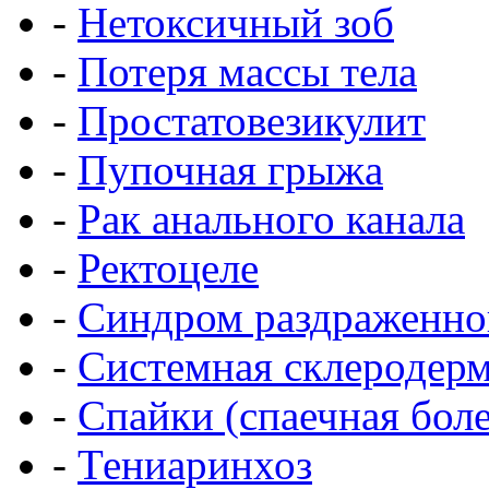
-
Нетоксичный зоб
-
Потеря массы тела
-
Простатовезикулит
-
Пупочная грыжа
-
Рак анального канала
-
Ректоцеле
-
Синдром раздраженно
-
Системная склеродер
-
Спайки (спаечная боле
-
Тениаринхоз