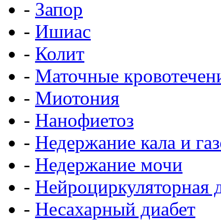
-
Запор
-
Ишиас
-
Колит
-
Маточные кровотечен
-
Миотония
-
Нанофиетоз
-
Недержание кала и газ
-
Недержание мочи
-
Нейроциркуляторная 
-
Несахарный диабет