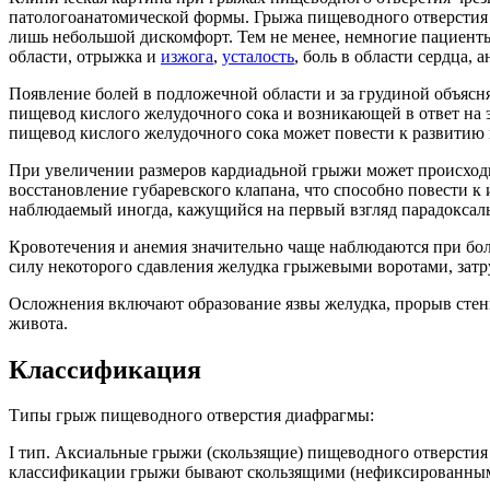
патологоанатомической формы. Грыжа пищеводного отверстия д
лишь небольшой дискомфорт. Тем не менее, немногие пациенты
области, отрыжка и
изжога
,
усталость
, боль в области сердца, а
Появление болей в подложечной области и за грудиной объясн
пищевод кислого желудочного сока и возникающей в ответ на
пищевод кислого желудочного сока может повести к развитию п
При увеличении размеров кардиадьной грыжи может происходит
восстановление губаревского клапана, что способно повести 
наблюдаемый иногда, кажущийся на первый взгляд парадоксал
Кровотечения и анемия значительно чаще наблюдаются при бо
силу некоторого сдавления желудка грыжевыми воротами, затру
Осложнения включают образование язвы желудка, прорыв стенки
живота.
Классификация
Типы грыж пищеводного отверстия диафрагмы:
I тип. Аксиальные грыжи (скользящие) пищеводного отверстия
классификации грыжи бывают скользящими (нефиксированны