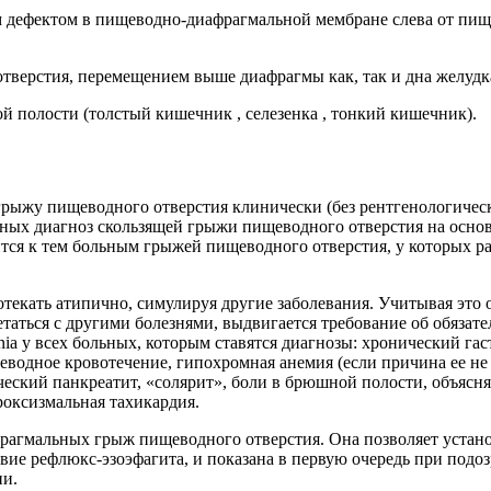
ым дефектом в пищеводно-диафрагмальной мембране слева от пищ
отверстия, перемещением выше диафрагмы как, так и дна желудк
 полости (толстый кишечник , селезенка , тонкий кишечник).
грыжу пищеводного отверстия клинически (без рентгенологическ
льных диагноз скользящей грыжи пищеводного отверстия на осно
тся к тем больным грыжей пищеводного отверстия, у которых ра
екать атипично, симулируя другие заболевания. Учитывая это о
етаться с другими болезнями, выдвигается требование об обязат
ia у всех больных, которым ставятся диагнозы: хронический гаст
водное кровотечение, гипохромная анемия (если причина ее не
ический панкреатит, «солярит», боли в брюшной полости, объяс
роксизмальная тахикардия.
рагмальных грыж пищеводного отверстия. Она позволяет устан
твие рефлюкс-эзоэфагита, и показана в первую очередь при подо
ии.