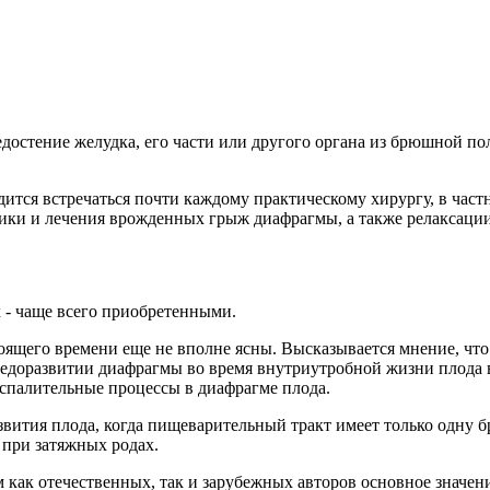
достение желудка, его части или другого органа из брюшной п
ится встречаться почти каждому практическому хирургу, в част
ки и лечения врожденных грыж диафрагмы, а также релаксации
 - чаще всего приобретенными.
щего времени еще не вполне ясны. Высказывается мнение, что 
едоразвитии диафрагмы во время внутриутробной жизни плода в
спалительные процессы в диафрагме плода.
ития плода, когда пищеварительный тракт имеет только одну б
 при затяжных родах.
ак отечественных, так и зарубежных авторов основное значен