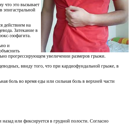
у что это вызывает
 в эпигастральной
я действием на
вода. Затекание в
люкс-эзофагита.
ьно и
объяснить
льно прогрессирующем увеличении размеров грыжи.
еводных, ввиду того, что при кардиофундальной грыже, в
ая боль во время еды или сильная боль в верхней части
 назад или фиксируется в грудной полости. Согласно