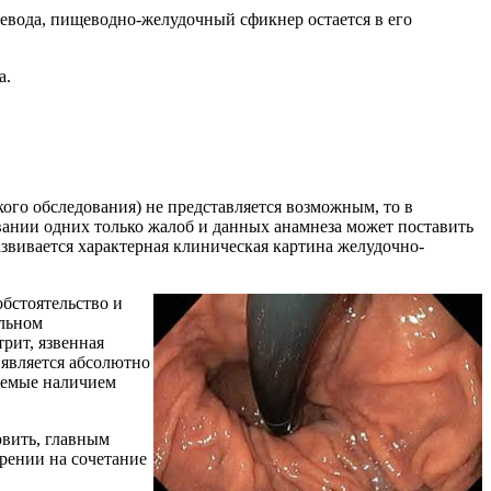
евода, пищеводно-желудочный сфикнер остается в его
а.
ого обследования) не представляется возможным, то в
вании одних только жалоб и данных анамнеза может поставить
звивается характерная клиническая картина желудочно-
бстоятельство и
ельном
рит, язвенная
 является абсолютно
няемые наличием
овить, главным
зрении на сочетание