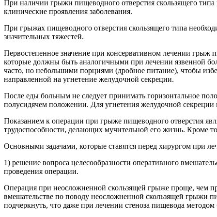
При наличии грыжи пищеводного отверстия скользящего типа н
клинические проявления заболевания.
При грыжах пищеводного отверстия скользящего типа необходи
значительных тяжестей.
Первостепенное значение при консервативном лечении грыж п
которые должны быть аналогичными при лечении язвенной бо
часто, но небольшими порциями (дробное питание), чтобы изб
направленной на угнетение желудочной секреции.
После еды больным не следует принимать горизонтальное пол
полусидячем положении. Для угнетения желудочной секреции н
Показанием к операции при грыже пищеводного отверстия яв
трудоспособности, делающих мучительной его жизнь. Кроме т
Основными задачами, которые ставятся перед хирургом при л
1) решение вопроса целесообразности оперативного вмешательс
проведения операции.
Операция при неосложненной скользящей грыже проще, чем пр
вмешательстве по поводу неосложненной скользящей грыжи пи
подчеркнуть, что даже при лечении стеноза пищевода методо