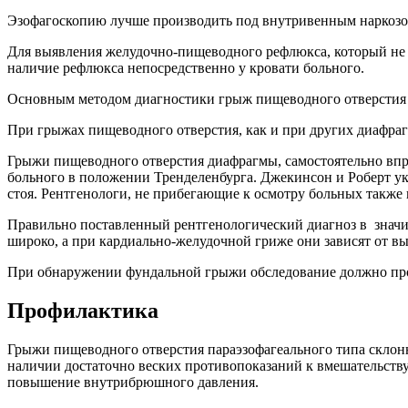
Эзофагоскопию лучше производить под внутривенным наркозом
Для выявления желудочно-пищеводного рефлюкса, который не в
наличие рефлюкса непосредственно у кровати больного.
Основным методом диагностики грыж пищеводного отверстия я
При грыжах пищеводного отверстия, как и при других диафра
Грыжи пищеводного отверстия диафрагмы, самостоятельно впр
больного в положении Тренделенбурга. Джекинсон и Роберт ук
стоя. Рентгенологи, не прибегающие к осмотру больных также
Правильно поставленный рентгенологический диагноз в значит
широко, а при кардиально-желудочной гриже они зависят от 
При обнаружении фундальной грыжи обследование должно прово
Профилактика
Грыжи пищеводного отверстия параэзофагеального типа склонн
наличии достаточно веских противопоказаний к вмешательству
повышение внутрибрюшного давления.