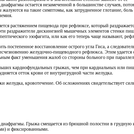
иафрагмы остается незамеченной в большинстве случаев, потом
 жалуются на такие симптомы, как затрудненное глотание, боль
немия.
яется растяжением пищевода при рефлюксе, который раздражаетс
 эти раздражители дискинезией мышечных элементов стенки пище
ептического эзофагита, или как его теперь чаще называют, реф
ь постепенное восстановление острого угла Гиса, а следовател
к исчезновению желудочно-пищеводного рефлюкса. Этим удается 
ьным факт уменьшения жалоб со стороны больного при паралле
льших кардиофундальных грыжах, чем при кардиальных или пищ
дняется отток крови от внутригрудной части желудка.
 желудка, кровотечение. Об осложнениях свидетельствует сильн
 диафрагмы. Грыжа смещается из брюшной полостни в грудную и
ми) и фиксированными.