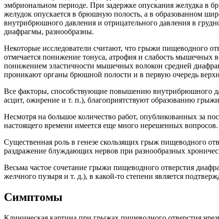
эмбриональном периоде. При задержке опускания желудка в б
желудок опускается в брюшную полость, а в образованном ши
внутрибрюшного давления и отрицательного давления в грудн
диафрагмы, разнообразны.
Некоторые исследователи считают, что грыжи пищеводного от
отмечается понижение тонуса, атрофия и слабость мышечных во
понижением эластичности мышечных волокон средней диафраг
проникают органы брюшной полости и в первую очередь верхня
Все факторы, способствующие повышению внутрибрюшного давл
асцит, ожирение и т. п.), благоприятствуют образованию грыж
Несмотря на большое количество работ, опубликованных за по
настоящего времени имеется еще много нерешенных вопросов. 
Существенная роль в генезе скользящих грыж пищеводного от
раздражение блуждающих нервов при разнообразных хроническ
Весьма частое сочетание грыжи пищеводного отверстия диафр
желчного пузыря и т. д.), в какой-то степени является подтверж
Симптомы
Клиническая картина при грыжах пищеводного отверстия чрезв