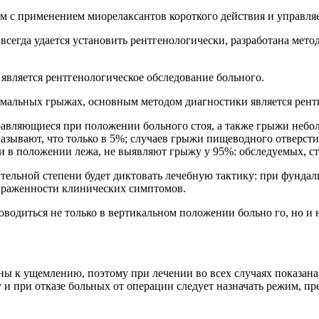
 с применением миорелаксантов короткого действия и управля
сегда удается установить рентгенологически, разработана мето
вляется рентгенологическое обследование больного.
гмальных грыжах, основным методом диагностики является рентг
авляющиеся при положении больного стоя, а также грыжи небол
азывают, что только в 5%; случаев грыжи пищеводного отверст
 и в положении лежа, не выявляют грыжу у 95%: обследуемых, 
ельной степени будет диктовать лечебную тактику: при фундал
выраженности клинических симптомов.
диться не только в вертикальном положении больно го, но и н
ы к ущемлению, поэтому при лечении во всех случаях показана
 и при отказе больных от операции следует назначать режим, 