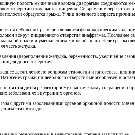
рюшную полость мышечные волокна диафрагмы соединяются межд
роком отверстии помещается пищевод. Со временем через относ
ой полости образуется грыжа. У лиц пожилого возраста причин
верстия небольших размеров являются физиологическим явление
локон вокруг пищеводного отверстия диафрагмы. Последнее связ
мальной ножки и уменьшением жировой ткани. Через разрыхлен
я часть желудка.
ения (переполнение желудка, беременность, увеличение газов
и пищеводного отверстия.
следнее десятилетие по вопросам этиологии и патогенеза, клин
Патогенез грыжи пищеводного отверстия многообразен и остаетс
верстия отводится рефлекторному спастическому сокращению пр
их заболеваниях внутренних органов.
агмы с другими заболеваниями органов брюшной полости (язвен
дением этих взглядов.
ычайно разнообразна и в значительной степени зависит от ее