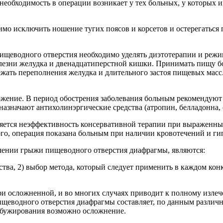
еобходимость в операции возникает у тех больных, у которых 
мо исключить ношение тугих поясов и корсетов и остерегаться
ищеводного отверстия необходимо уделять диэтотерапии и режи
лезни желудка и двенадцатиперстной кишки. Принимать пищу б
ежать переполнения желудка и длительного застоя пищевых масс
ожение. В период обострения заболевания больным рекомендуют
азначают антихолинэргические средства (атропин, белладонна, 
ляется неэффективность консервативной терапии при выраженн
ого, операция показана больным при наличии кровотечений и г
ечении грыжи пищеводного отверстия диафрагмы, являются:
тва, 2) выбор метода, который следует применить в каждом конк
и осложненной, и во многих случаях приводит к полному изле
щеводного отверстия диафрагмы составляет, по данным различн
м бужирования возможно осложнение.