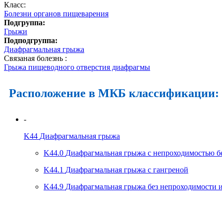
Класс:
Болезни органов пищеварения
Подгруппа:
Грыжи
Подподгруппа:
Диафрагмальная грыжа
Связаная болезнь :
Грыжа пищеводного отверстия диафрагмы
Расположение в МКБ классификации:
-
K44
Диафрагмальная грыжа
K44.0
Диафрагмальная грыжа с непроходимостью б
K44.1
Диафрагмальная грыжа с гангреной
K44.9
Диафрагмальная грыжа без непроходимости 