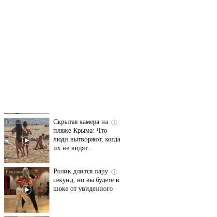
Ролик длится
i
несколько секунд, а
смеяться вы будете
долго
Скрытая камера на
i
пляже Крыма: Что
люди вытворяют, когда
их не видят...
Ролик длится пару
i
секунд, но вы будете в
шоке от увиденного
Эта жгучая мазь
i