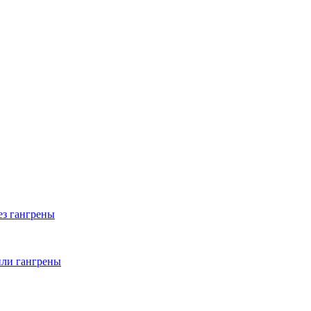
ез гангрены
или гангрены