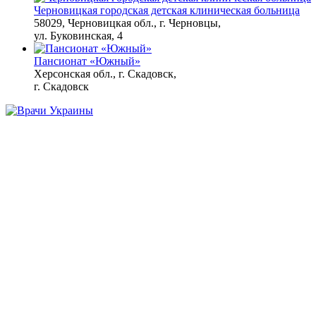
Черновицкая городская детская клиническая больница
58029, Черновицкая обл., г. Черновцы,
ул. Буковинская, 4
Ногти будут чистыми!
i
Домашний метод
Пансионат «Южный»
убьет грибок,
Херсонская обл., г. Скадовск,
возьмите 3%-ю…
г. Скадовск
Трубку сразу бросают:
i
4 вопроса, которые
убивают любую схему
мошенников
Обнаружена тайная
i
семья пропавшего
Усольцева: вторая
жена и дочь
Этот трюк уничтожает
i
грибок за 5 дней!