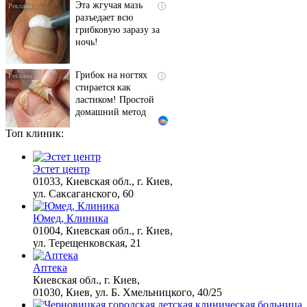
разъедает всю
грибковую заразу за
ночь!
Грибок на ногтях
i
стирается как
ластиком! Простой
домашний метод
Топ клиник:
Королева вагона
i
отожгла! Видео не
оставит равнодушным
Эстет центр
01033, Киевская обл., г. Киев,
ул. Саксаганского, 60
Ржу не переставая, это
i
Юмед, Клиника
видео пересмотришь
01004, Киевская обл., г. Киев,
не раз
ул. Терещенковская, 21
Аптека
Этот танец невесты
Киевская обл., г. Киев,
i
оставит вас без слов!
01030, Киев, ул. Б. Хмельницкого, 40/25
Пересмотрела 10 раз