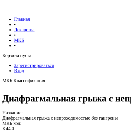
Главная
•
Лекарства
•
МКБ
•
Корзина пуста
Зарегистрироваться
Вход
МКБ Классификация
Диафрагмальная грыжа с непр
Название:
Диафрагмальная грыжа с непроходимостью без гангрены
МКБ код:
K44.0