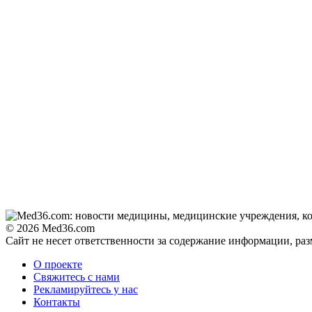
Даже самый
i
запущенный грибок
исчезнет с корнем,
если перед сном…
Ролик из Омска: вы
i
будете смеяться долго
Даже самые стертые
i
суставы и хрящи
вылечатся за 8 дней с
помощью обычного…
© 2026 Med36.com
Суставы болят не от
i
Сайт не несет ответственности за содержание информации, ра
старости. Найден
злейший враг боли в
О проекте
суставах
Свяжитесь с нами
Рекламируйтесь у нас
Если болят
i
Контакты
тазобедренный сустав