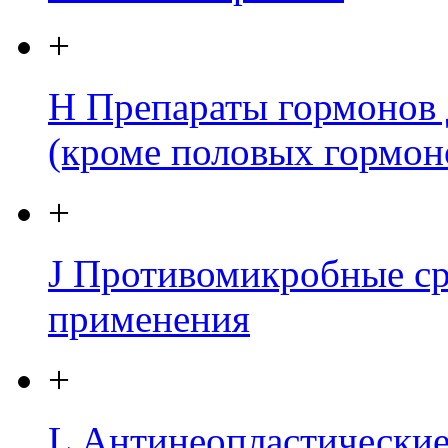
+
H
Препараты гормонов 
(кроме половых гормон
+
J
Противомикробные сре
применения
+
L
Антинеопластически