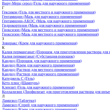
Виру-Мерц серол
(Гель для наружного применения)
Г
Гексикон
(Гель для местного и наружного применения)
Гентамицин
(Мазь для наружного применения)
Гентамицин-АКОС
(Мазь для наружного применения)
Гидрокортизон
(Мазь для наружного применения)
Гиоксизон
(Мазь для местного и наружного применения)
Гиоксизон
(Мазь для местного и наружного применения)
З
Зовиракс
(Крем для наружного применения)
К
Калия перманганат
(Порошок для приготовления раствора для
Калия перманганат
(Субстанция-порошок)
Кандид
(Порошок для наружного применения)
Кандид
(Крем для наружного применения)
Кандид
(Раствор для местного применения)
Кандид
(Раствор для наружного применения)
Катеджель С
(Гель)
Кето плюс
(Шампунь)
Клензит
(Гель для наружного применения)
Коллализин
(Лиофилизат для приготовления раствора для инъ
Л
Ламизил
(Таблетки)
Ламизил
(Спрей для наружного применения)
Ламизил
(Крем для наружного применения)