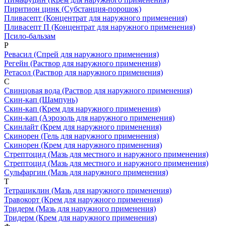
Пиритион цинк
(Субстанция-порошок)
Пливасепт
(Концентрат для наружного применения)
Пливасепт П
(Концентрат для наружного применения)
Псило-бальзам
Р
Ревасил
(Спрей для наружного применения)
Регейн
(Раствор для наружного применения)
Ретасол
(Раствор для наружного применения)
С
Свинцовая вода
(Раствор для наружного применения)
Скин-кап
(Шампунь)
Скин-кап
(Крем для наружного применения)
Скин-кап
(Аэрозоль для наружного применения)
Скинлайт
(Крем для наружного применения)
Скинорен
(Гель для наружного применения)
Скинорен
(Крем для наружного применения)
Стрептоцид
(Мазь для местного и наружного применения)
Стрептоцид
(Мазь для местного и наружного применения)
Сульфаргин
(Мазь для наружного применения)
Т
Тетрациклин
(Мазь для наружного применения)
Травокорт
(Крем для наружного применения)
Тридерм
(Мазь для наружного применения)
Тридерм
(Крем для наружного применения)