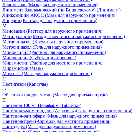
Левомеколь
(Мазь для наружного применения)
Линимент бальзамический (по Вишневскому)
(Линимент)
Линкомицин-АКОС
(Мазь для наружного применения)
Лоцерил
(Раствор для наружного применения)
М
Меновазин
(Раствор для наружного применения)
Метилурацил
(Мазь для местного и наружного применения)
Метронидазол
(Крем для наружного применения)
Метронидазол
(Гель для наружного применения)
Миноксидил
(Раствор для наружного применения)
Миноксидил
(Субстанция-порошок)
Мирамистин
(Раствор для местного применения)
Мирамистин
(Мазь)
Момат-С
(Мазь для наружного применения)
Н
Неотигазон
(Капсулы)
О
Облепихи плодов масло
(Масло для приема внутрь)
П
Пантенол 100 мг Йенафарм
(Таблетки)
Пантенол Фармстандарт
(Аэрозоль для наружного применения
Пантенол-ратиофарм
(Мазь для наружного применения)
Пантенолспрей
(Аэрозоль для местного применения)
Пантодерм
(Мазь для наружного применения)
Пимафуцин
(Крем для наружного применения)