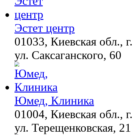
Почему вы не сможете
i
вернуть в магазин
купленный телевизор
Эстет центр
01033, Киевская обл., г.
Этот танец невесты
i
оставит вас без слов!
Пересмотрела 10 раз
ул. Саксаганского, 60
Ролик из Омска: вы
i
будете смеяться долго
Юмед, Клиника
01004, Киевская обл., г.
ул. Терещенковская, 21