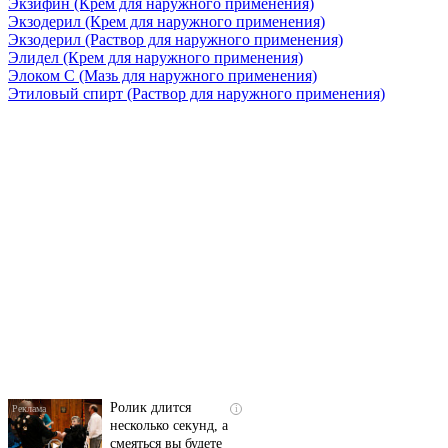
Экзифин
(Крем для наружного применения)
Экзодерил
(Крем для наружного применения)
Экзодерил
(Раствор для наружного применения)
Элидел
(Крем для наружного применения)
Элоком С
(Мазь для наружного применения)
Этиловый спирт
(Раствор для наружного применения)
Скрытая камера на
i
пляже Крыма: Что
люди вытворяют, когда
их не видят...
Ролик длится
i
несколько секунд, а
смеяться вы будете