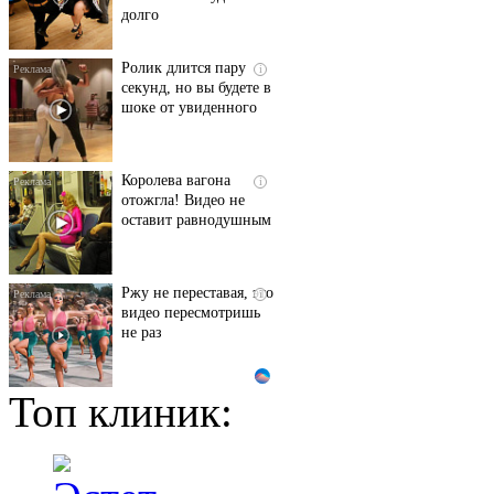
долго
Ролик длится пару
i
секунд, но вы будете в
шоке от увиденного
Королева вагона
i
отожгла! Видео не
оставит равнодушным
Ржу не переставая, это
i
видео пересмотришь
не раз
Топ клиник:
Смолов призвал
i
российских
футболистов покинуть
страну