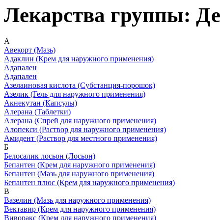
Лекарства группы: Де
А
Авекорт
(Мазь)
Адаклин
(Крем для наружного применения)
Адапален
Адапален
Азелаиновая кислота
(Субстанция-порошок)
Азелик
(Гель для наружного применения)
Акнекутан
(Капсулы)
Алерана
(Таблетки)
Алерана
(Спрей для наружного применения)
Алопекси
(Раствор для наружного применения)
Амидент
(Раствор для местного применения)
Б
Белосалик лосьон
(Лосьон)
Бепантен
(Крем для наружного применения)
Бепантен
(Мазь для наружного применения)
Бепантен плюс
(Крем для наружного применения)
В
Вазелин
(Мазь для наружного применения)
Вектавир
(Крем для наружного применения)
Виворакс
(Крем для наружного применения)