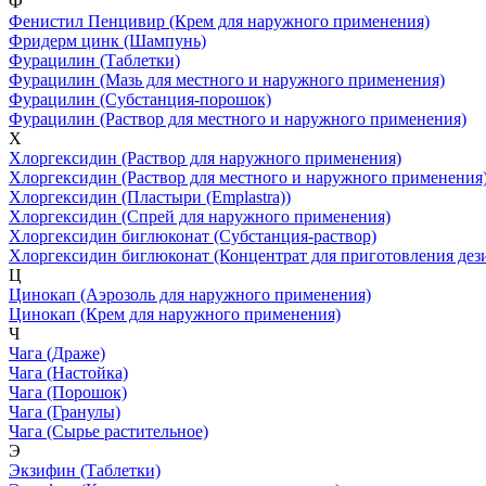
Ф
Фенистил Пенцивир
(Крем для наружного применения)
Фридерм цинк
(Шампунь)
Фурацилин
(Таблетки)
Фурацилин
(Мазь для местного и наружного применения)
Фурацилин
(Субстанция-порошок)
Фурацилин
(Раствор для местного и наружного применения)
Х
Хлоргексидин
(Раствор для наружного применения)
Хлоргексидин
(Раствор для местного и наружного применения
Хлоргексидин
(Пластыри (Emplastra))
Хлоргексидин
(Спрей для наружного применения)
Хлоргексидин биглюконат
(Субстанция-раствор)
Хлоргексидин биглюконат
(Концентрат для приготовления де
Ц
Цинокап
(Аэрозоль для наружного применения)
Цинокап
(Крем для наружного применения)
Ч
Чага
(Драже)
Чага
(Настойка)
Чага
(Порошок)
Чага
(Гранулы)
Чага
(Сырье растительное)
Э
Экзифин
(Таблетки)