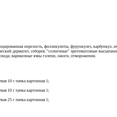
цированная опрелость, фолликулиты, фурункулез, карбункул, и
ческий дерматит, себорея; "солнечные" эритематозные высыпани
охода; варикозные язвы голени, ожоги, отморожения.
вая 10 г пачка картонная 1;
вая 10 г пачка картонная 1;
вая 25 г пачка картонная 1;