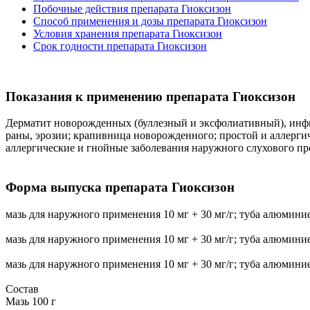
Побочные действия препарата Гиоксизон
Способ применения и дозы препарата Гиоксизон
Условия хранения препарата Гиоксизон
Срок годности препарата Гиоксизон
Показания к применению препарата Гиоксизон
Дерматит новорожденных (буллезный и эксфолиативный), инфи
раны, эрозии; крапивница новорожденного; простой и аллерги
аллергические и гнойные заболевания наружного слухового пр
Форма выпуска препарата Гиоксизон
мазь для наружного применения 10 мг + 30 мг/г; туба алюминие
мазь для наружного применения 10 мг + 30 мг/г; туба алюминие
мазь для наружного применения 10 мг + 30 мг/г; туба алюминие
Состав
Мазь 100 г