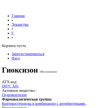
Главная
•
Лекарства
•
Г
•
Корзина пуста
Зарегистрироваться
Вход
Гиоксизон
(
Hyoxysonum
)
ATX код:
D07C A01
Активное вещество :
Гидрокортизон
Фармакологическая группа:
Кортикостероиды в комбинации с антибиотиками.
Производитель :