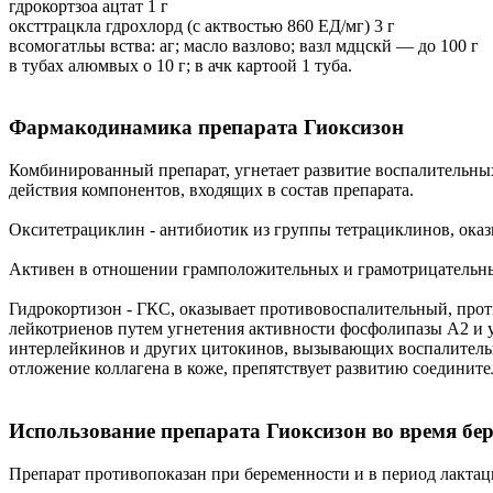
гдрокортзоа ацтат 1 г
оксттрацкла гдрохлорд (с актвостью 860 ЕД/мг) 3 г
всомогатльы вства: аг; масло вазлово; вазл мдцскй — до 100 г
в тубах алюмвых о 10 г; в ачк картоой 1 туба.
Фармакодинамика препарата Гиоксизон
Комбинированный препарат, угнетает развитие воспалительны
действия компонентов, входящих в состав препарата.
Окситетрациклин - антибиотик из группы тетрациклинов, оказ
Активен в отношении грамположительных и грамотрицательных ба
Гидрокортизон - ГКС, оказывает противовоспалительный, прот
лейкотриенов путем угнетения активности фосфолипазы А2 и
интерлейкинов и других цитокинов, вызывающих воспалительн
отложение коллагена в коже, препятствует развитию соединит
Использование препарата Гиоксизон во время бе
Препарат противопоказан при беременности и в период лакта