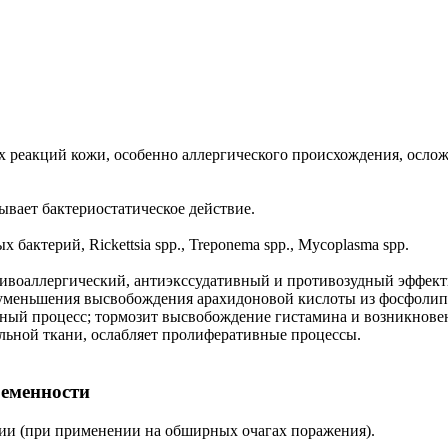
х реакций кожи, особенно аллергического происхождения, ослож
ывает бактериостатическое действие.
ктерий, Rickettsia spp., Treponema spp., Mycoplasma spp.
ивоаллергический, антиэкссудативный и противозудный эффекты
 уменьшения высвобождения арахидоновой кислоты из фосфолип
ый процесс; тормозит высвобождение гистамина и возникновен
ельной ткани, ослабляет пролиферативные процессы.
ременности
ции (при применении на обширных очагах поражения).