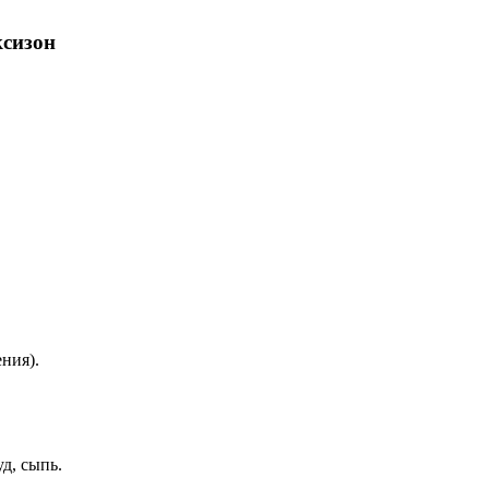
ксизон
ния).
д, сыпь.