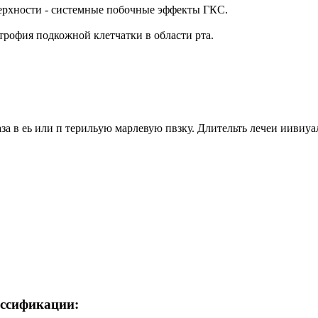
ерхности - системные побочные эффекты ГКС.
трофия подкожной клетчатки в области рта.
аза в еь или п терильую марлевую пвзку. Длительть лечеи иивиуа
ассификации: