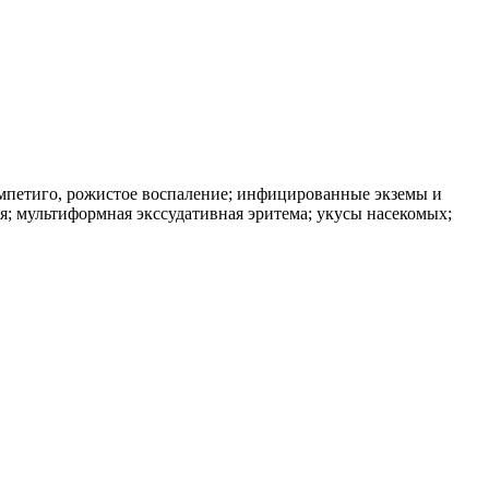
мпетиго, рожистое воспаление; инфицированные экземы и
я; мультиформная экссудативная эритема; укусы насекомых;