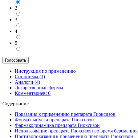
2
3
4
5
Инструкция по применению
Синонимы (1)
Аналоги (4)
Лекарственные формы
Комментариев: 0
Содержание
Показания к применению препарата Гиоксизон
Форма выпуска препарата Гиоксизон
Фармакодинамика препарата Гиоксизон
Использование препарата Гиоксизон во время беременно
Противопоказания к применению препарата Гиоксизон