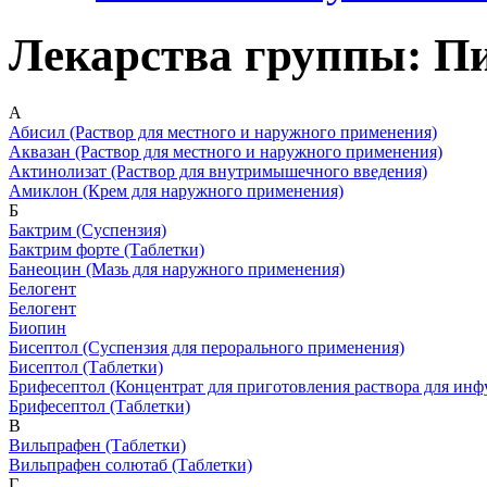
Лекарства группы: П
А
Абисил
(Раствор для местного и наружного применения)
Аквазан
(Раствор для местного и наружного применения)
Актинолизат
(Раствор для внутримышечного введения)
Амиклон
(Крем для наружного применения)
Б
Бактрим
(Суспензия)
Бактрим форте
(Таблетки)
Банеоцин
(Мазь для наружного применения)
Белогент
Белогент
Биопин
Бисептол
(Суспензия для перорального применения)
Бисептол
(Таблетки)
Брифесептол
(Концентрат для приготовления раствора для инф
Брифесептол
(Таблетки)
В
Вильпрафен
(Таблетки)
Вильпрафен солютаб
(Таблетки)
Г