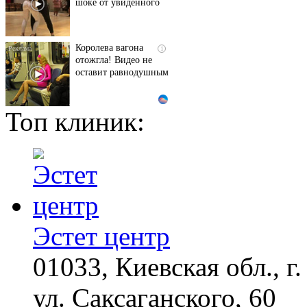
шоке от увиденного
Королева вагона
i
отожгла! Видео не
оставит равнодушным
Топ клиник:
Грибок на ногтях
i
стирается как
ластиком! Простой
домашний метод
Ногти будут чистыми!
i
Домашний метод
убьет грибок,
возьмите 3%-ю…
Эстет центр
01033, Киевская обл., г.
Ржу не переставая, это
i
видео пересмотришь
не раз
ул. Саксаганского, 60