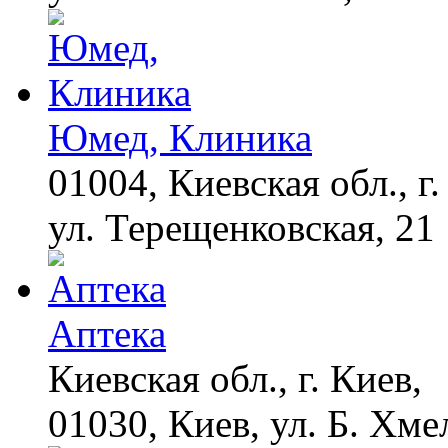
Этот танец невесты
i
оставит вас без слов!
Пересмотрела 10 раз
Юмед, Клиника
Обнаружена тайная
i
семья пропавшего
Усольцева: вторая
01004, Киевская обл., г.
жена и дочь
ул. Терещенковская, 21
"Потеряли стыд в
i
погоне за "Диором":
Поплавская вмазала
семейке Плющенко
Аптека
Этот трюк уничтожает
i
грибок за 5 дней!
Киевская обл., г. Киев,
01030, Киев, ул. Б. Хме
Даже самый
i