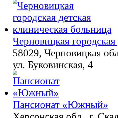
запущенный грибок
исчезнет с корнем,
если перед сном…
Ролик из Омска: вы
i
будете смеяться долго
Черновицкая городская 
58029, Черновицкая обл
ул. Буковинская, 4
Пансионат «Южный»
Херсонская обл., г. Ска