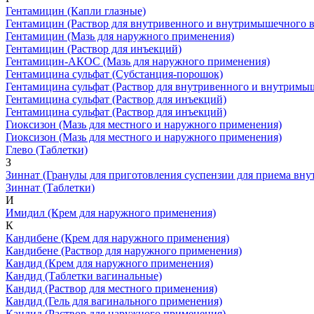
Гентамицин
(Капли глазные)
Гентамицин
(Раствор для внутривенного и внутримышечного в
Гентамицин
(Мазь для наружного применения)
Гентамицин
(Раствор для инъекций)
Гентамицин-АКОС
(Мазь для наружного применения)
Гентамицина сульфат
(Субстанция-порошок)
Гентамицина сульфат
(Раствор для внутривенного и внутримы
Гентамицина сульфат
(Раствор для инъекций)
Гентамицина сульфат
(Раствор для инъекций)
Гиоксизон
(Мазь для местного и наружного применения)
Гиоксизон
(Мазь для местного и наружного применения)
Глево
(Таблетки)
З
Зиннат
(Гранулы для приготовления суспензии для приема вну
Зиннат
(Таблетки)
И
Имидил
(Крем для наружного применения)
К
Кандибене
(Крем для наружного применения)
Кандибене
(Раствор для наружного применения)
Кандид
(Крем для наружного применения)
Кандид
(Таблетки вагинальные)
Кандид
(Раствор для местного применения)
Кандид
(Гель для вагинального применения)
Кандид
(Раствор для наружного применения)