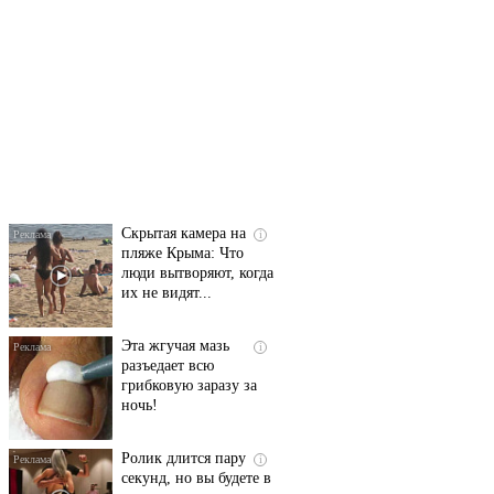
Ролик длится
i
несколько секунд, а
смеяться вы будете
долго
Скрытая камера на
i
пляже Крыма: Что
люди вытворяют, когда
их не видят...
Эта жгучая мазь
i
разъедает всю
грибковую заразу за
ночь!
Ролик длится пару
i
секунд, но вы будете в