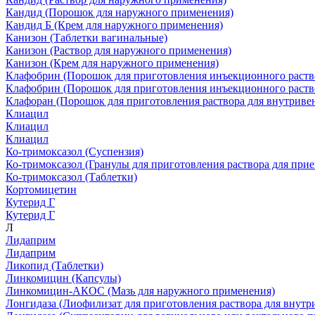
Кандид
(Порошок для наружного применения)
Кандид Б
(Крем для наружного применения)
Канизон
(Таблетки вагинальные)
Канизон
(Раствор для наружного применения)
Канизон
(Крем для наружного применения)
Клафобрин
(Порошок для приготовления инъекционного раств
Клафобрин
(Порошок для приготовления инъекционного раств
Клафоран
(Порошок для приготовления раствора для внутрив
Клиацил
Клиацил
Клиацил
Ко-тримоксазол
(Суспензия)
Ко-тримоксазол
(Гранулы для приготовления раствора для прие
Ко-тримоксазол
(Таблетки)
Кортомицетин
Кутерид Г
Кутерид Г
Л
Лидаприм
Лидаприм
Ликопид
(Таблетки)
Линкомицин
(Капсулы)
Линкомицин-АКОС
(Мазь для наружного применения)
Лонгидаза
(Лиофилизат для приготовления раствора для внут