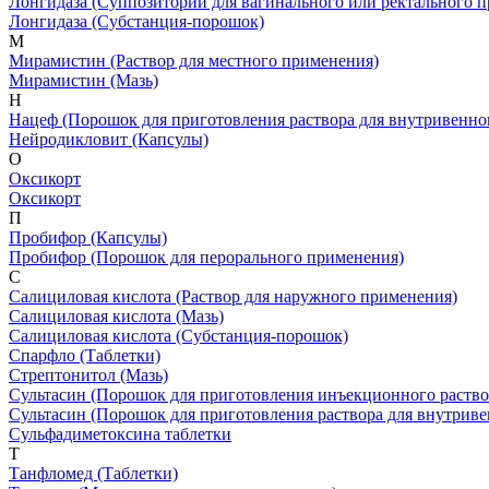
Лонгидаза
(Суппозитории для вагинального или ректального 
Лонгидаза
(Субстанция-порошок)
М
Мирамистин
(Раствор для местного применения)
Мирамистин
(Мазь)
Н
Нацеф
(Порошок для приготовления раствора для внутривенн
Нейродикловит
(Капсулы)
О
Оксикорт
Оксикорт
П
Пробифор
(Капсулы)
Пробифор
(Порошок для перорального применения)
С
Салициловая кислота
(Раствор для наружного применения)
Салициловая кислота
(Мазь)
Салициловая кислота
(Субстанция-порошок)
Спарфло
(Таблетки)
Стрептонитол
(Мазь)
Сультасин
(Порошок для приготовления инъекционного раство
Сультасин
(Порошок для приготовления раствора для внутрив
Сульфадиметоксина таблетки
Т
Танфломед
(Таблетки)