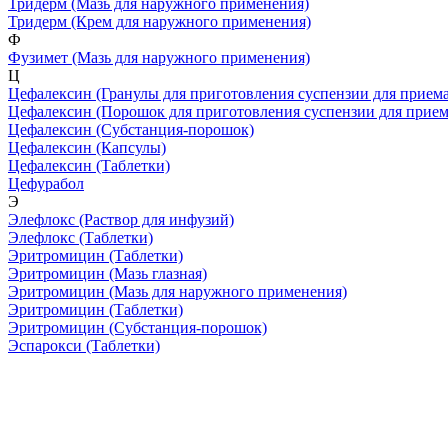
Тридерм
(Мазь для наружного применения)
Тридерм
(Крем для наружного применения)
Ф
Фузимет
(Мазь для наружного применения)
Ц
Цефалексин
(Гранулы для приготовления суспензии для приема
Цефалексин
(Порошок для приготовления суспензии для прием
Цефалексин
(Субстанция-порошок)
Цефалексин
(Капсулы)
Цефалексин
(Таблетки)
Цефурабол
Э
Элефлокс
(Раствор для инфузий)
Элефлокс
(Таблетки)
Эритромицин
(Таблетки)
Эритромицин
(Мазь глазная)
Эритромицин
(Мазь для наружного применения)
Эритромицин
(Таблетки)
Эритромицин
(Субстанция-порошок)
Эспарокси
(Таблетки)