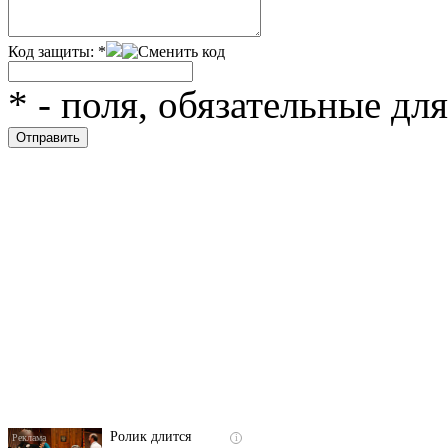
Код защиты:
*
*
- поля, обязательные дл
Скрытая камера на
i
пляже Крыма: Что
люди вытворяют, когда
их не видят...
Ролик длится
i