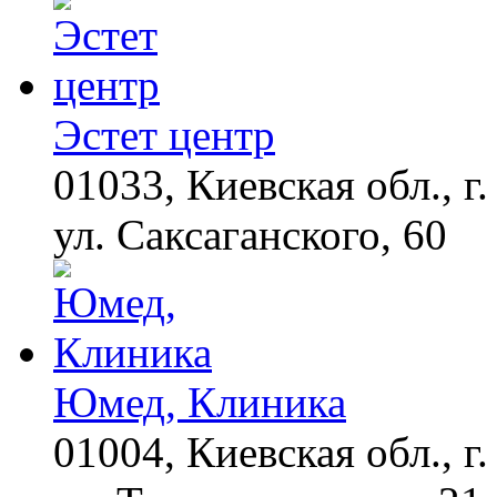
Ролик из Омска: вы
i
будете смеяться долго
Эстет центр
01033, Киевская обл., г.
Что стало причиной
i
громкого взрыва в
Москве 7 августа
ул. Саксаганского, 60
Юмед, Клиника
01004, Киевская обл., г.