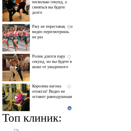
несколько секунд, а
смеяться вы будете
долго
Ржу не переставая, это
i
видео пересмотришь
не раз
Ролик длится пару
i
секунд, но вы будете в
шоке от увиденного
Королева вагона
i
отожгла! Видео не
оставит равнодушным
Топ клиник:
Этот танец невесты
i
оставит вас без слов!
Пересмотрела 10 раз