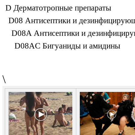
D Дерматотропные препараты
D08 Антисептики и дезинфицирующ
D08A Антисептики и дезинфициру
D08AC Бигуаниды и амидины
\