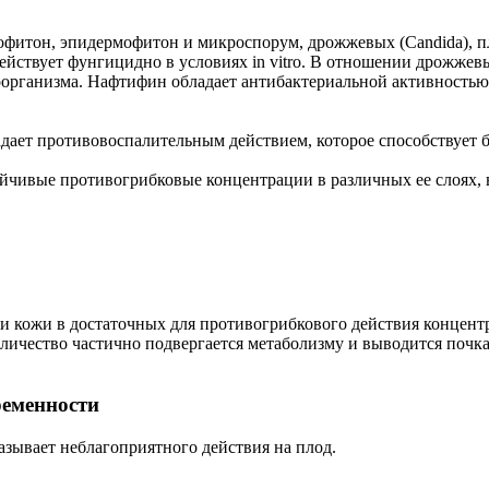
итон, эпидермофитон и микроспорум, дрожжевых (Candida), плес
действует фунгицидно в условиях in vitro. В отношении дрожже
роорганизма. Нафтифин обладает антибактериальной активност
дает противовоспалительным действием, которое способствует 
йчивые противогрибковые концентрации в различных ее слоях, в
 кожи в достаточных для противогрибкового действия концент
ичество частично подвергается метаболизму и выводится почкам
ременности
зывает неблагоприятного действия на плод.