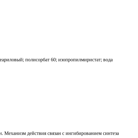
теариловый; полисорбат 60; изопропилмиристат; вода
. Механизм действия связан с ингибированием синтеза