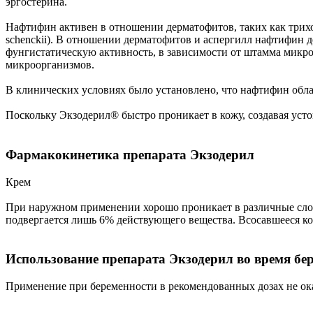
эргостерина.
Нафтифин активен в отношении дерматофитов, таких как трихоф
schenckii). В отношении дерматофитов и аспергилл нафтифин 
фунгистатическую активность, в зависимости от штамма мик
микроорганизмов.
В клинических условиях было установлено, что нафтифин обла
Поскольку Экзодерил® быстро проникает в кожу, создавая усто
Фармакокинетика препарата Экзодерил
Крем
При наружном применении хорошо проникает в различные слои
подвергается лишь 6% действующего вещества. Всосавшееся кол
Использование препарата Экзодерил во время бе
Применение при беременности в рекомендованных дозах не ока