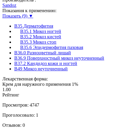
Sandoz
Показания к применению:
Показать (9) ▼
B35
Дерматофития
B35.1
Микоз ногтей
B35.2
Микоз кистей
B35.3
Микоз стоп
B35.6
Эпидермофития паховая
B36.0
Разноцветный лишай
B36.9
Поверхностный микоз неуточненный
B37.2
Кандидоз кожи и ногтей
B49
Микоз неуточненный
Лекарственная форма:
Крем для наружного применения 1%
1.00
Рейтинг
Просмотров: 4747
Проголосовало: 1
Отзывов: 0