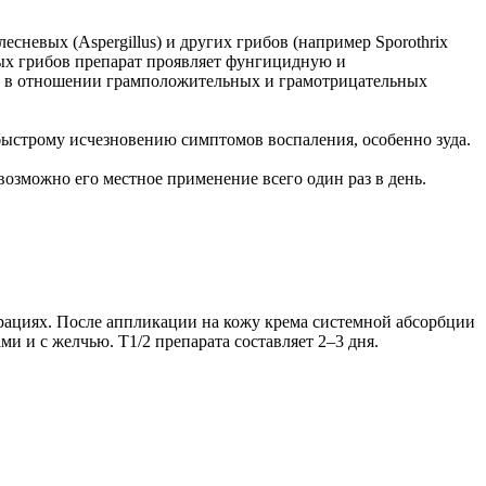
невых (Aspergillus) и других грибов (например Sporothrix
вых грибов препарат проявляет фунгицидную и
ью в отношении грамположительных и грамотрицательных
быстрому исчезновению симптомов воспаления, особенно зуда.
озможно его местное применение всего один раз в день.
рациях. После аппликации на кожу крема системной абсорбции
и и с желчью. T1/2 препарата составляет 2–3 дня.