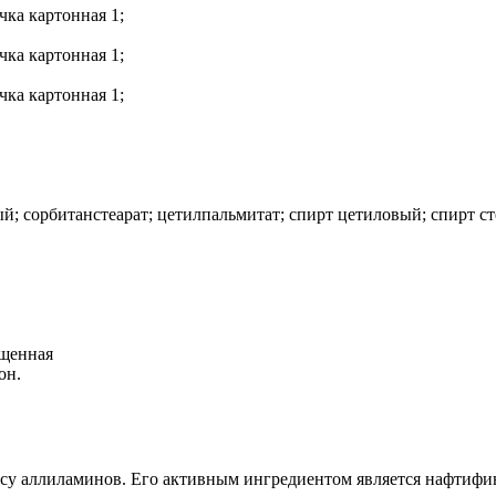
чка картонная 1;
чка картонная 1;
чка картонная 1;
й; сорбитанстеарат; цетилпальмитат; спирт цетиловый; спирт с
ищенная
он.
су аллиламинов. Его активным ингредиентом является нафтифин