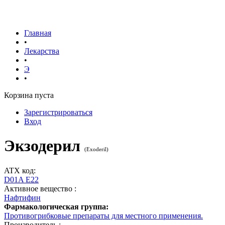
Главная
•
Лекарства
•
Э
•
Корзина пуста
Зарегистрироваться
Вход
Экзодерил
(
Exoderil
)
ATX код:
D01A E22
Активное вещество :
Нафтифин
Фармакологическая группа:
Противогрибковые препараты для местного применения.
Производитель :