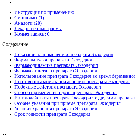
Инструкция по применению
Синонимы (1)
Аналоги (28)
Лекарственные формы
Комментариев: 0
Содержание
Показания к применению препарата Экзодерил
Форма выпуска препарата Экзодерил
Фармакодинамика препарата Экзодерил
Фармакокинетика препарата Экзодерил
Использование препарата Экзодерил во время беременно
Противопоказания к применению препарата Экзодерил
Побочные действия препарата Экзодерил
Способ применения и дозы препарата Экзодерил
Взаимодействия препарата Экзодерил с другими препара
Особые указания при приеме препарата Экзодерил
Условия хранения препарата Экзодерил
Срок годности препарата Экзодерил