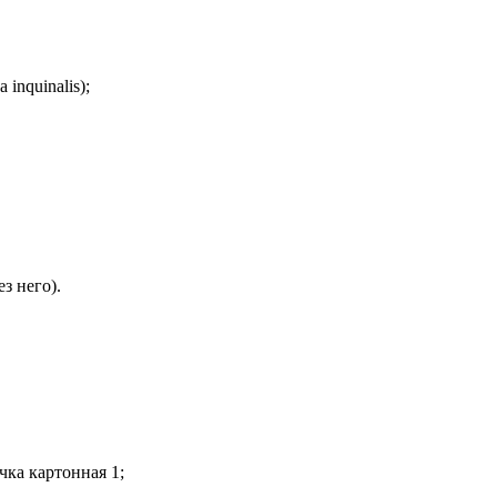
inquinalis);
з него).
чка картонная 1;