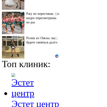
Ржу не переставая, это
i
видео пересмотришь
не раз
Ролик из Омска: вы
i
будете смеяться долго
Топ клиник:
Ролик длится пару
i
секунд, но вы будете в
шоке от увиденного
Королева вагона
i
отожгла! Видео не
оставит равнодушным
Эстет центр