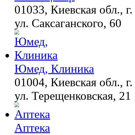
01033, Киевская обл., г.
Взломали Telegram
i
Собчак - вот что
нашлось в переписках
ул. Саксаганского, 60
"Потеряли стыд в
i
погоне за "Диором":
Поплавская вмазала
семейке Плющенко
Юмед, Клиника
01004, Киевская обл., г.
ул. Терещенковская, 21
Аптека