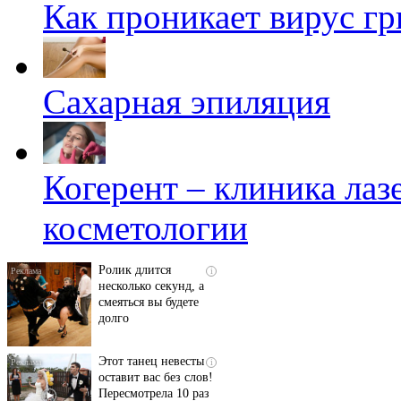
Как проникает вирус гр
Сахарная эпиляция
Когерент – клиника ла
Скрытая камера на
i
пляже Крыма: Что
люди вытворяют, когда
косметологии
их не видят...
Ролик длится
i
несколько секунд, а
смеяться вы будете
долго
Этот танец невесты
i
оставит вас без слов!
Пересмотрела 10 раз