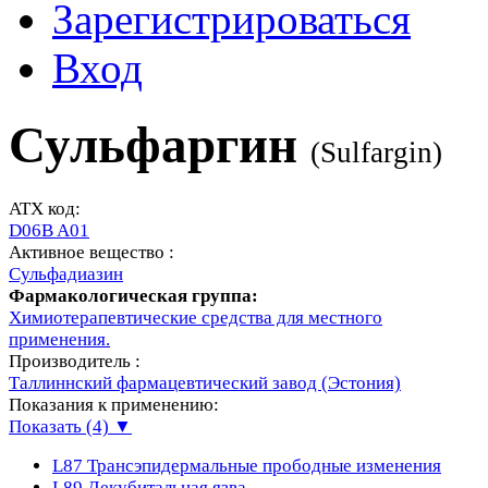
Зарегистрироваться
Вход
Сульфаргин
(
Sulfargin
)
ATX код:
D06B A01
Активное вещество :
Сульфадиазин
Фармакологическая группа:
Химиотерапевтические средства для местного
применения.
Производитель :
Таллиннский фармацевтический завод (Эстония)
Показания к применению:
Показать (4) ▼
L87
Трансэпидермальные прободные изменения
L89
Декубитальная язва