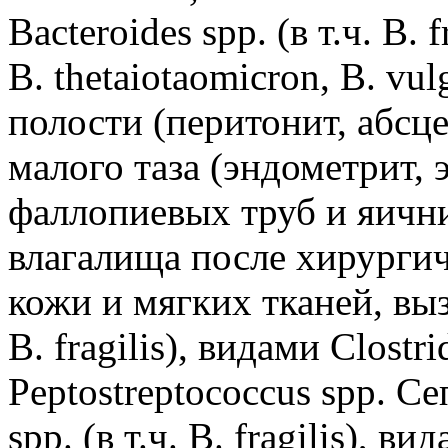
Bacteroides spp. (в т.ч. B. f
B. thetaiotaomicron, B. v
полости (перитонит, абсц
малого таза (эндометрит,
фаллопиевых труб и яичн
влагалища после хирурги
кожи и мягких тканей, вызы
B. fragilis), видами Clostr
Peptostreptococcus spp. С
spp. (в т.ч. B. fragilis), в