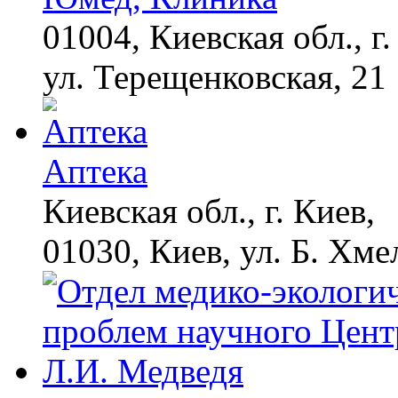
видео пересмотришь
не раз
01004, Киевская обл., г.
ул. Терещенковская, 21
Ролик из Омска: вы
i
будете смеяться долго
Аптека
Смолов призвал
i
российских
Киевская обл., г. Киев,
футболистов покинуть
страну
01030, Киев, ул. Б. Хме
Ногти будут чистыми!
i
Домашний метод
убьет грибок,
возьмите 3%-ю…