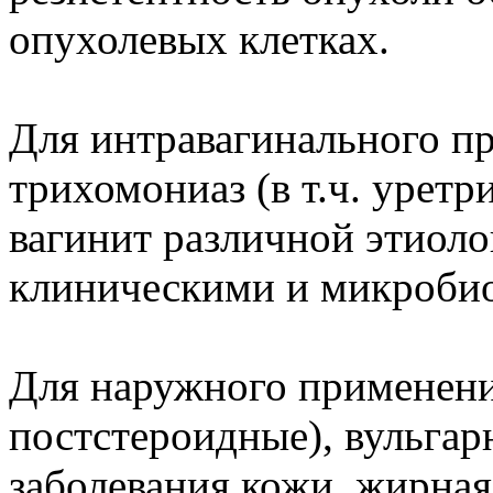
опухолевых клетках.
Для интравагинального п
трихомониаз (в т.ч. уретр
вагинит различной этиол
клиническими и микроби
Для наружного применения
постстероидные), вульга
заболевания кожи, жирная