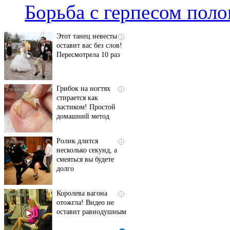
люди вытворяют, когда
Борьба с герпесом пол
их не видят...
Этот танец невесты
i
оставит вас без слов!
Пересмотрела 10 раз
Грибок на ногтях
i
стирается как
ластиком! Простой
домашний метод
Ролик длится
i
несколько секунд, а
смеяться вы будете
долго
Королева вагона
i
отожгла! Видео не
оставит равнодушным