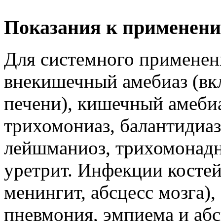
Показания к применени
Для системного применен
внекишечный амебиаз (вк
печени), кишечный амебиа
трихомониаз, балантидиаз
лейшманиоз, трихомонадн
уретрит. Инфекции костей 
менингит, абсцесс мозга)
пневмония, эмпиема и абс