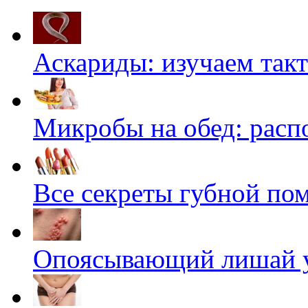
Аскариды: изучаем такт
Микробы на обед: расп
Все секреты губной по
Опоясывающий лишай у
Скрытая камера на
i
пляже Крыма: Что