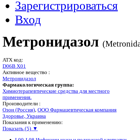
Зарегистрироваться
Вход
Метронидазол
(
Metronid
ATX код:
D06B X01
Активное вещество :
Метронидазол
Фармакологическая группа:
Химиотерапевтические средства для местного
применения.
Производители :
Озон (Россия)
,
ООО Фармацевтическая компания
Здоровье, Украина
Показания к применению:
Показать (5) ▼
L00-L08
Инфекции кожи и подкожной клетчатки