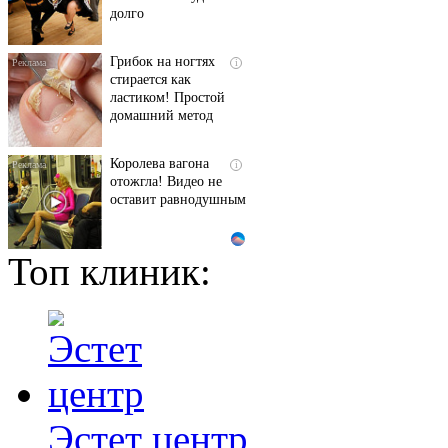
долго
Грибок на ногтях
i
стирается как
ластиком! Простой
домашний метод
Королева вагона
i
отожгла! Видео не
оставит равнодушным
Топ клиник:
Ржу не переставая, это
i
видео пересмотришь
не раз
За 5 дней исчезнет
i
даже самый
застарелый грибок:
вот хитрость
Эстет центр