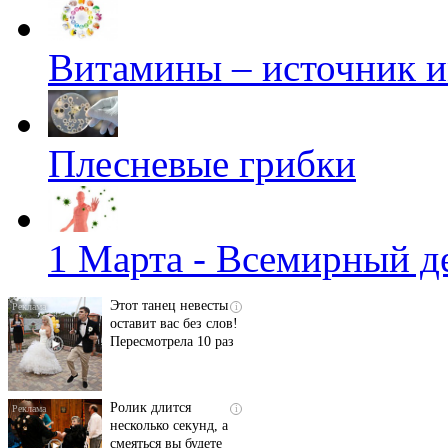
Витамины – источник 
Плесневые грибки
Скрытая камера на
i
пляже Крыма: Что
люди вытворяют, когда
1 Марта - Всемирный д
их не видят...
Этот танец невесты
i
оставит вас без слов!
Пересмотрела 10 раз
Ролик длится
i
несколько секунд, а
смеяться вы будете