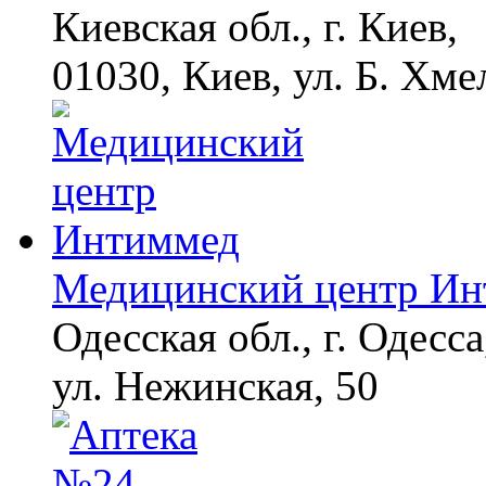
Киевская обл., г. Киев,
футболистов покинуть
страну
01030, Киев, ул. Б. Хме
Ногти будут чистыми!
i
Домашний метод
убьет грибок,
возьмите 3%-ю…
Медицинский центр И
Одесская обл., г. Одесса
ул. Нежинская, 50