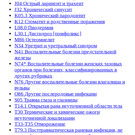
J04
Острый ларингит и трахеит
J32
Хронический синусит
K05.3
Хронический пародонтит
K12
Стоматит и родственные поражения
L08.0
Пиодермия
L30.1
Дисгидроз [помфоликс]
M86
Остеомиелит
N34
Уретрит и уретральный синдром
N41
Воспалительные болезни предстательной
железы
N74*
Воспалительные болезни женских тазовых
органов при болезнях, классифицированных в
других рубриках
N76
Другие воспалительные болезни влагалища и
вульвы
O86
Другие послеродовые инфекции
S05
Травма глаза и глазницы
T14.1
Открытая рана неуточненной области тела
T30
Термические и химические ожоги
неуточненной локализации
T33-T35
Отморожение
T79.3
Посттравматическая раневая инфекция, не