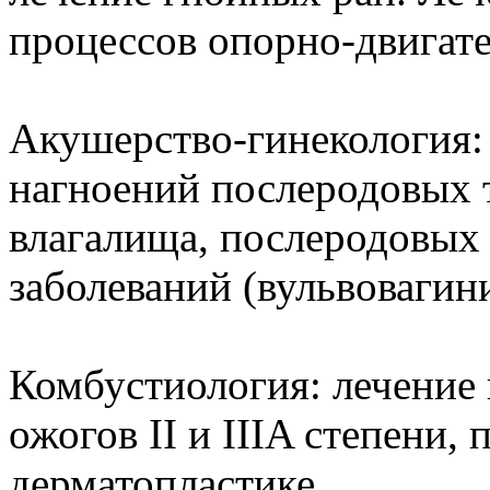
процессов опорно-двигате
Акушерство-гинекология:
нагноений послеродовых 
влагалища, послеродовых
заболеваний (вульвовагини
Комбустиология: лечение
ожогов II и IIIA степени,
дерматопластике.