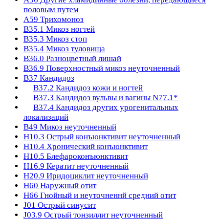
половым путем
A59
Трихомоноз
B35.1
Микоз ногтей
B35.3
Микоз стоп
B35.4
Микоз туловища
B36.0
Разноцветный лишай
B36.9
Поверхностный микоз неуточненный
B37
Кандидоз
B37.2
Кандидоз кожи и ногтей
B37.3
Кандидоз вульвы и вагины N77.1*
B37.4
Кандидоз других урогенитальных
локализаций
B49
Микоз неуточненный
H10.3
Острый конъюнктивит неуточненный
H10.4
Хронический конъюнктивит
H10.5
Блефароконъюнктивит
H16.9
Кератит неуточненный
H20.9
Иридоциклит неуточненный
H60
Наружный отит
H66
Гнойный и неуточненнй средний отит
J01
Острый синусит
J03.9
Острый тонзиллит неуточненный