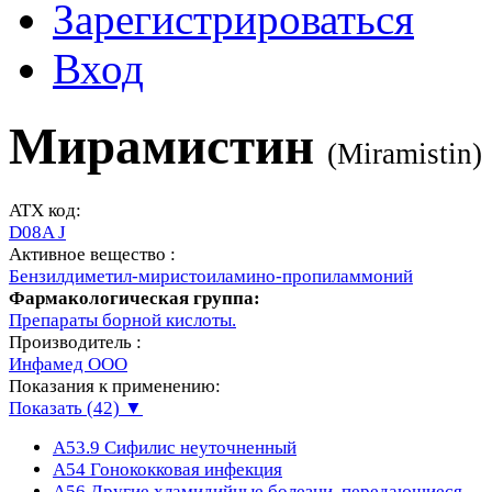
Зарегистрироваться
Вход
Мирамистин
(
Miramistin
)
ATX код:
D08A J
Активное вещество :
Бензилдиметил-миристоиламино-пропиламмоний
Фармакологическая группа:
Препараты борной кислоты.
Производитель :
Инфамед ООО
Показания к применению:
Показать (42) ▼
A53.9
Сифилис неуточненный
A54
Гонококковая инфекция
A56
Другие хламидийные болезни, передающиеся