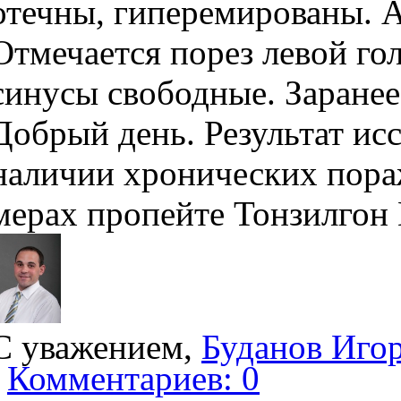
отечны, гиперемированы. А
Отмечается порез левой го
синусы свободные. Заранее
Добрый день. Результат ис
наличии хронических пора
мерах пропейте Тонзилгон 
С уважением,
Буданов Иго
Комментариев: 0