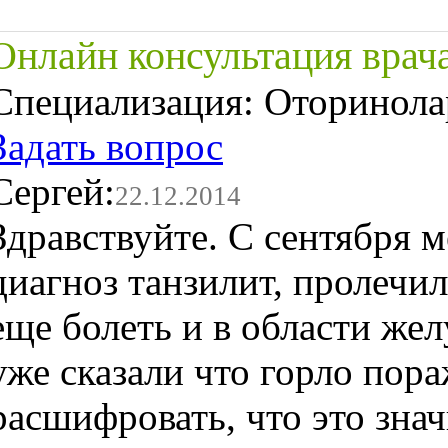
Онлайн консультация врач
Специализация:
Оторинола
Задать вопрос
Сергей:
22.12.2014
Здравствуйте. С сентября м
диагноз танзилит, пролечил
еще болеть и в области же
уже сказали что горло пор
расшифровать, что это зна