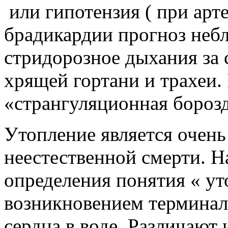
или гипотензия ( при арт
брадикардии прогноз неб
стридорозное дыхания за 
хрящей гортани и трахеи.
«странгуляционная борозд
Утопление является очен
неестественной смерти. На
определения понятия « уто
возникновением терминал
сердца в воде. Различают