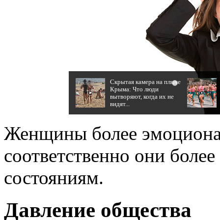
Скрытая камера на пляже
i
Крыма: Что люди
вытворяют, когда их не
видят...
Женщины более эмоциона
соответственно они боле
состояниям.
Давление общества