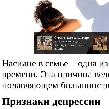
Скрытая камера на пляже
i
Крыма: Что люди
вытворяют, когда их не
видят...
Насилие в семье – одна 
времени. Эта причина вед
подавляющем большинстве
Признаки депрессии