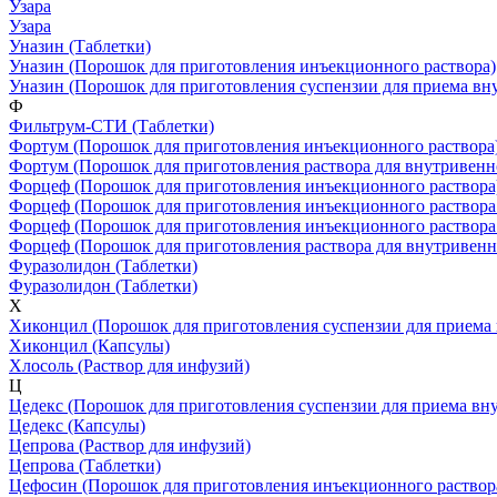
Узара
Узара
Уназин
(Таблетки)
Уназин
(Порошок для приготовления инъекционного раствора)
Уназин
(Порошок для приготовления суспензии для приема вну
Ф
Фильтрум-СТИ
(Таблетки)
Фортум
(Порошок для приготовления инъекционного раствора
Фортум
(Порошок для приготовления раствора для внутривен
Форцеф
(Порошок для приготовления инъекционного раствора
Форцеф
(Порошок для приготовления инъекционного раствора
Форцеф
(Порошок для приготовления инъекционного раствора
Форцеф
(Порошок для приготовления раствора для внутривен
Фуразолидон
(Таблетки)
Фуразолидон
(Таблетки)
Х
Хиконцил
(Порошок для приготовления суспензии для приема 
Хиконцил
(Капсулы)
Хлосоль
(Раствор для инфузий)
Ц
Цедекс
(Порошок для приготовления суспензии для приема вну
Цедекс
(Капсулы)
Цепрова
(Раствор для инфузий)
Цепрова
(Таблетки)
Цефосин
(Порошок для приготовления инъекционного раствор