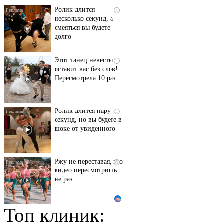
Ролик длится
i
несколько секунд, а
смеяться вы будете
долго
Этот танец невесты
i
оставит вас без слов!
Пересмотрела 10 раз
Ролик длится пару
i
секунд, но вы будете в
шоке от увиденного
Ржу не переставая, это
i
видео пересмотришь
не раз
Топ клиник:
Ролик из Омска: вы
i
будете смеяться долго