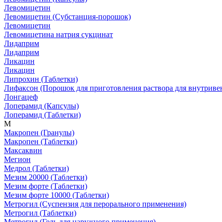
Левомицетин
Левомицетин
(Субстанция-порошок)
Левомицетин
Левомицетина натрия сукцинат
Лидаприм
Лидаприм
Ликацин
Ликацин
Липрохин
(Таблетки)
Лифаксон
(Порошок для приготовления раствора для внутрив
Лонгацеф
Лоперамид
(Капсулы)
Лоперамид
(Таблетки)
М
Макропен
(Гранулы)
Макропен
(Таблетки)
Максаквин
Мегион
Медрол
(Таблетки)
Мезим 20000
(Таблетки)
Мезим форте
(Таблетки)
Мезим форте 10000
(Таблетки)
Метрогил
(Суспензия для перорального применения)
Метрогил
(Таблетки)
Метрогил
(Гель для наружного применения)