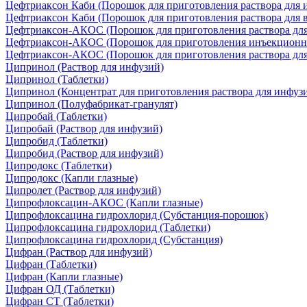
Цефтриаксон Каби
(Порошок для приготовления раствора для 
Цефтриаксон Каби
(Порошок для приготовления раствора для
Цефтриаксон-АКОС
(Порошок для приготовления раствора дл
Цефтриаксон-АКОС
(Порошок для приготовления инъекционн
Цефтриаксон-АКОС
(Порошок для приготовления раствора дл
Ципринол
(Раствор для инфузий)
Ципринол
(Таблетки)
Ципринол
(Концентрат для приготовления раствора для инфуз
Ципринол
(Полуфабрикат-гранулят)
Ципробай
(Таблетки)
Ципробай
(Раствор для инфузий)
Ципробид
(Таблетки)
Ципробид
(Раствор для инфузий)
Ципродокс
(Таблетки)
Ципродокс
(Капли глазные)
Ципролет
(Раствор для инфузий)
Ципрофлоксацин-АКОС
(Капли глазные)
Ципрофлоксацина гидрохлорид
(Субстанция-порошок)
Ципрофлоксацина гидрохлорид
(Таблетки)
Ципрофлоксацина гидрохлорид
(Субстанция)
Цифран
(Раствор для инфузий)
Цифран
(Таблетки)
Цифран
(Капли глазные)
Цифран ОД
(Таблетки)
Цифран СТ
(Таблетки)