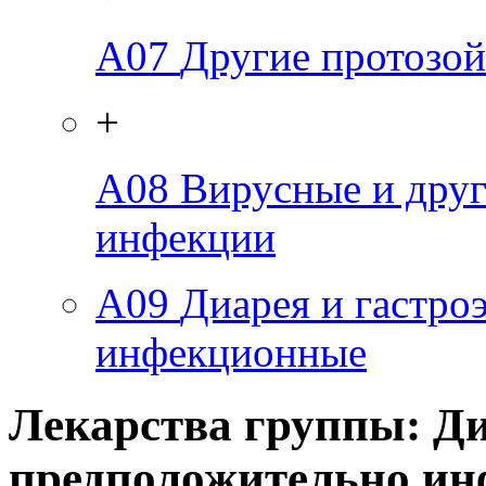
A07
Другие протозо
+
A08
Вирусные и дру
инфекции
A09
Диарея и гастро
инфекционные
Лекарства группы: Ди
предположительно и