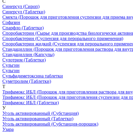
С
Синерсул
(Сироп)
Синерсул
(Таблетки)
Смекта
(Порошок для приготовления суспензии для приема вну
Софазин
Спарфло
(Таблетки)
Споробактерин
(Сырье для производства биологически активн
Споробактерин
(Суспензия для перорального применения)
Споробактерин жидкий
(Суспензия для перорального примене
Стандациллин
(Порошок для приготовления раствора для вну
Стандациллин
(Капсулы)
Сулотрим
(Таблетки)
Сульгин
Сульгин
Сульфадиметоксина таблетки
Суметролим
(Таблетки)
Т
Трифамокс ИБЛ
(Порошок для приготовления раствора для вн
Трифамокс ИБЛ
(Порошок для приготовления суспензии для п
Трифамокс ИБЛ
(Таблетки)
У
Уголь активированный
(Субстанция)
Уголь активированный
(Таблетки)
Уголь активированный
(Субстанция-порошок)
Узара