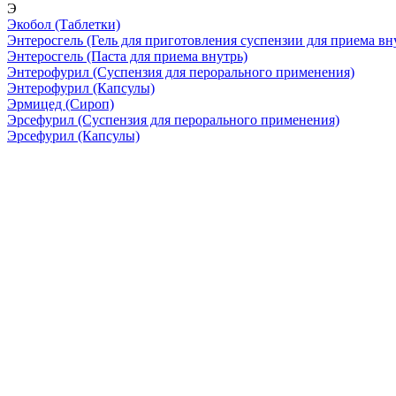
Э
Экобол
(Таблетки)
Энтеросгель
(Гель для приготовления суспензии для приема вн
Энтеросгель
(Паста для приема внутрь)
Энтерофурил
(Суспензия для перорального применения)
Энтерофурил
(Капсулы)
Эрмицед
(Сироп)
Эрсефурил
(Суспензия для перорального применения)
Эрсефурил
(Капсулы)
Скрытая камера на
i
пляже Крыма: Что
люди вытворяют, когда
их не видят...