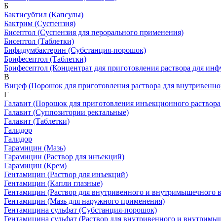
Б
Бактисубтил
(Капсулы)
Бактрим
(Суспензия)
Бисептол
(Суспензия для перорального применения)
Бисептол
(Таблетки)
Бифидумбактерин
(Субстанция-порошок)
Брифесептол
(Таблетки)
Брифесептол
(Концентрат для приготовления раствора для инф
В
Вицеф
(Порошок для приготовления раствора для внутривенн
Г
Галавит
(Порошок для приготовления инъекционного раствора
Галавит
(Суппозитории ректальные)
Галавит
(Таблетки)
Галидор
Галидор
Гарамицин
(Мазь)
Гарамицин
(Раствор для инъекций)
Гарамицин
(Крем)
Гентамицин
(Раствор для инъекций)
Гентамицин
(Капли глазные)
Гентамицин
(Раствор для внутривенного и внутримышечного в
Гентамицин
(Мазь для наружного применения)
Гентамицина сульфат
(Субстанция-порошок)
Гентамицина сульфат
(Раствор для внутривенного и внутримы