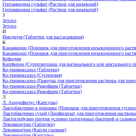
Гентамицина сульфат
(Раствор для инъекций)
Гентамицина сульфат
(Раствор для инъекций)
З
Зетсил
Зетсил
И
Имодиум
(Таблетки для рассасывания)
К
Канамицин
(Порошок для приготовления инъекционного раст
Канамицин
(Порошок для приготовления инъекционного раств
Кефадим
Кипферон
(Суппозитории для вагинального или ректального 
Ко-тримоксазол
(Таблетки)
Ко-тримоксазол
(Суспензия)
Ко-тримоксазол
(Гранулы для приготовления раствора для прие
Ко-тримоксазол-Ривофарм
(Таблетки)
Ко-тримоксазол-Ривофарм
(Таблетки)
Л
Л. Ацидофилус
(Капсулы)
Лактобактерин в порошке
(Порошок для приготовления суспен
Лактобактерин сухой
(Лиофилизат для приготовления раствора
Лактоглобулин против условно патогенных бактерий и сальмо
Левомицетин
(Таблетки)
Левомицетин
(Капли глазные)
Левомицетин
(Капсулы)