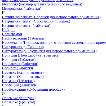
Метрогил
(Раствор для внутривенного введения)
Микрофлокс
(Таблетки)
Н
Натрия нуклеинат
(Порошок для перорального применения)
Натрия нуклеинат
(Субстанция-порошок)
Натрия нуклеинат
(Таблетки)
Небцин
Невиграмон
Неоинтестопан
(Таблетки)
Неосмектин
(Порошок для приготовления суспензии для прием
Нифуроксазид
(Таблетки)
Нифуроксазид
(Суспензия для перорального применения)
Нолицин
(Полуфабрикат-гранулят)
Нолицин
(Таблетки)
Норбактин
(Таблетки)
Норилет
(Таблетки)
Нормакс
(Капли глазные)
Нормакс
(Капли глазные)
Нормакс
(Таблетки)
Норфацин
(Таблетки)
Норфлоксацин
(Субстанция-порошок)
О
Оспамокс
(Капсулы)
Оспамокс
(Гранулы)