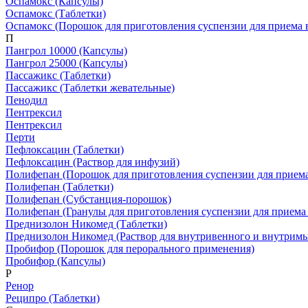
Оспамокс
(Капсулы)
Оспамокс
(Таблетки)
Оспамокс
(Порошок для приготовления суспензии для приема 
П
Пангрол 10000
(Капсулы)
Пангрол 25000
(Капсулы)
Пассажикс
(Таблетки)
Пассажикс
(Таблетки жевательные)
Пенодил
Пентрексил
Пентрексил
Перти
Пефлоксацин
(Таблетки)
Пефлоксацин
(Раствор для инфузий)
Полифепан
(Порошок для приготовления суспензии для приема
Полифепан
(Таблетки)
Полифепан
(Субстанция-порошок)
Полифепан
(Гранулы для приготовления суспензии для приема
Преднизолон Никомед
(Таблетки)
Преднизолон Никомед
(Раствор для внутривенного и внутрим
Пробифор
(Порошок для перорального применения)
Пробифор
(Капсулы)
Р
Ренор
Реципро
(Таблетки)