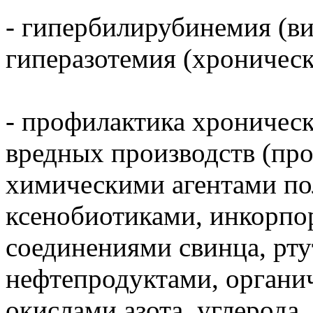
- гипербилирубинемия (ви
гиперазотемия (хроническ
- профилактика хроничес
вредных производств (пр
химическими агентами по
ксенобиотиками, инкорп
соединениями свинца, рту
нефтепродуктами, органи
окислами азота, углерода