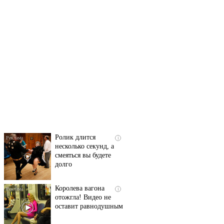
Скрытая камера на
i
пляже Крыма: Что
люди вытворяют, когда
их не видят...
Ролик длится
i
несколько секунд, а
смеяться вы будете
долго
Королева вагона
i
отожгла! Видео не
оставит равнодушным