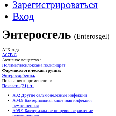
Зарегистрироваться
Вход
Энтеросгель
(
Enterosgel
)
ATX код:
A07B C
Активное вещество :
Полиметилсилоксана полигидрат
Фармакологическая группа:
Энтеросорбенты.
Показания к применению:
Показать (21) ▼
A02
Другие сальмонелезные инфекции
A04.9
Бактериальная кишечная инфекция
неуточненная
A05.9
Бактериальное пищевое отравление
неуточненное