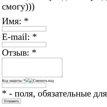
смогу)))
Имя:
*
Е-mail:
*
Отзыв:
*
Код защиты:
*
*
- поля, обязательные дл