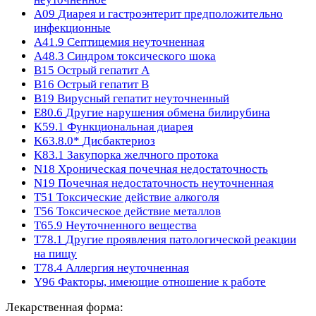
A09
Диарея и гастроэнтерит предположительно
инфекционные
A41.9
Септицемия неуточненная
A48.3
Синдром токсического шока
B15
Острый гепатит A
B16
Острый гепатит B
B19
Вирусный гепатит неуточненный
E80.6
Другие нарушения обмена билирубина
K59.1
Функциональная диарея
K63.8.0*
Дисбактериоз
K83.1
Закупорка желчного протока
N18
Хроническая почечная недостаточность
N19
Почечная недостаточность неуточненная
T51
Токсические действие алкоголя
T56
Токсическое действие металлов
T65.9
Неуточненного вещества
T78.1
Другие проявления патологической реакции
на пищу
T78.4
Аллергия неуточненная
Y96
Факторы, имеющие отношение к работе
Лекарственная форма: