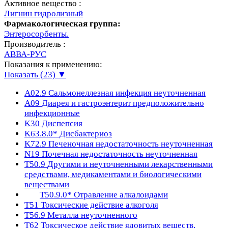
Активное вещество :
Лигнин гидролизный
Фармакологическая группа:
Энтеросорбенты.
Производитель :
АВВА-РУС
Показания к применению:
Показать (23) ▼
A02.9
Сальмонеллезная инфекция неуточненная
A09
Диарея и гастроэнтерит предположительно
инфекционные
K30
Диспепсия
K63.8.0*
Дисбактериоз
K72.9
Печеночная недостаточность неуточненная
N19
Почечная недостаточность неуточненная
T50.9
Другими и неуточненными лекарственными
средствами, медикаментами и биологическими
веществами
T50.9.0*
Отравление алкалоидами
T51
Токсические действие алкоголя
T56.9
Металла неуточненного
T62
Токсическое действие ядовитых веществ,