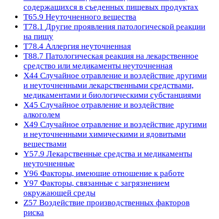
содержащихся в съеденных пищевых продуктах
T65.9
Неуточненного вещества
T78.1
Другие проявления патологической реакции
на пищу
T78.4
Аллергия неуточненная
T88.7
Патологическая реакция на лекарственное
средство или медикаменты неуточненная
X44
Случайное отравление и воздействие другими
и неуточненными лекарственными средствами,
медикаментами и биологическими субстанциями
X45
Случайное отравление и воздействие
алкоголем
X49
Случайное отравление и воздействие другими
и неуточненными химическими и ядовитыми
веществами
Y57.9
Лекарственные средства и медикаменты
неуточненные
Y96
Факторы, имеющие отношение к работе
Y97
Факторы, связанные с загрязнением
окружающей среды
Z57
Воздействие производственных факторов
риска