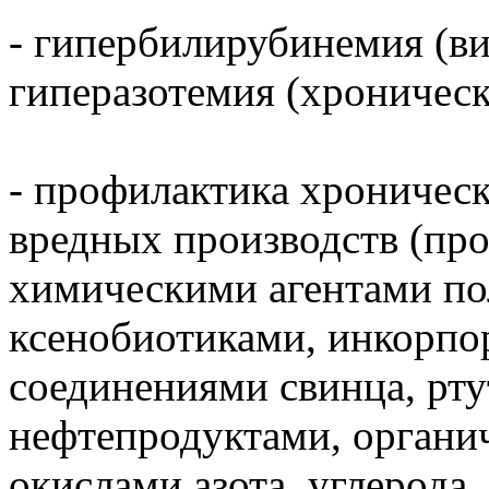
- гипербилирубинемия (ви
гиперазотемия (хроническ
- профилактика хроничес
вредных производств (пр
химическими агентами по
ксенобиотиками, инкорп
соединениями свинца, рту
нефтепродуктами, органи
окислами азота, углерода