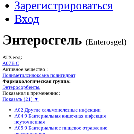
Зарегистрироваться
Вход
Энтеросгель
(
Enterosgel
)
ATX код:
A07B C
Активное вещество :
Полиметилсилоксана полигидрат
Фармакологическая группа:
Энтеросорбенты.
Показания к применению:
Показать (21) ▼
A02
Другие сальмонелезные инфекции
A04.9
Бактериальная кишечная инфекция
неуточненная
A05.9
Бактериальное пищевое отравление
неуточненное