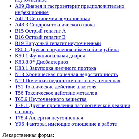
A09
Диарея и гастроэнтерит предположительно
инфекционные
A41.9
Септицемия неуточненная
A48.3
Синдром токсического шока
B15
Острый гепатит A
B16
Острый гепатит B
B19
Вирусный гепатит неуточненный
E80.6
Другие нарушения обмена билирубина
K59.1
Функциональная диарея
K63.8.0*
Дисбактериоз
K83.1
Закупорка желчного протока
N18
Хроническая почечная недостаточность
N19
Почечная недостаточность неуточненная
T51
Токсические действие алкоголя
T56
Токсическое действие металлов
T65.9
Неуточненного вещества
T78.1
Другие проявления патологической реакции
на пищу
T78.4
Аллергия неуточненная
Y96
Факторы, имеющие отношение к работе
Лекарственная форма: