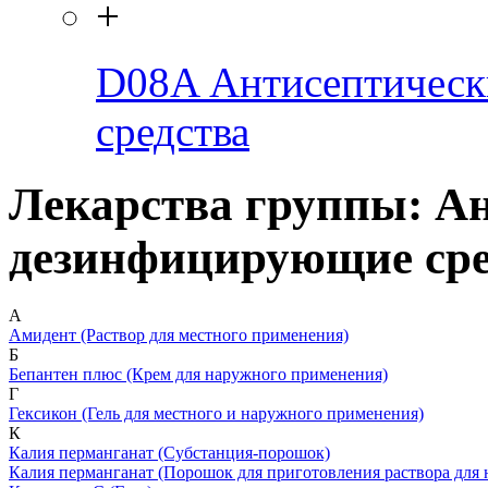
+
D08A
Антисептичес
средства
Лекарства группы: А
дезинфицирующие сре
А
Амидент
(Раствор для местного применения)
Б
Бепантен плюс
(Крем для наружного применения)
Г
Гексикон
(Гель для местного и наружного применения)
К
Калия перманганат
(Субстанция-порошок)
Калия перманганат
(Порошок для приготовления раствора для