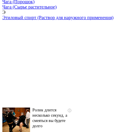
Чага
(Порошок)
Чага
(Сырье растительное)
Э
Этиловый спирт
(Раствор для наружного применения)
Скрытая камера на
i
пляже Крыма: Что
люди вытворяют, когда
их не видят...
Ролик длится
i
несколько секунд, а
смеяться вы будете
долго