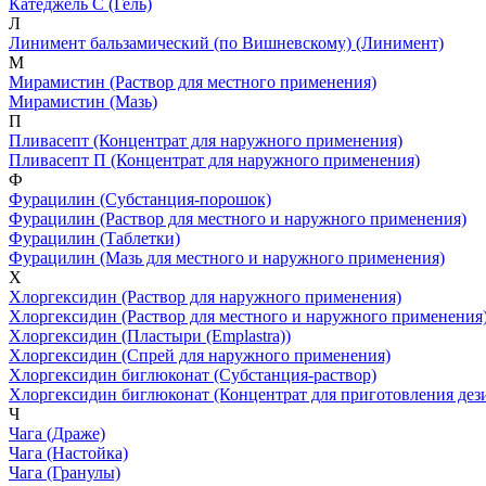
Катеджель С
(Гель)
Л
Линимент бальзамический (по Вишневскому)
(Линимент)
М
Мирамистин
(Раствор для местного применения)
Мирамистин
(Мазь)
П
Пливасепт
(Концентрат для наружного применения)
Пливасепт П
(Концентрат для наружного применения)
Ф
Фурацилин
(Субстанция-порошок)
Фурацилин
(Раствор для местного и наружного применения)
Фурацилин
(Таблетки)
Фурацилин
(Мазь для местного и наружного применения)
Х
Хлоргексидин
(Раствор для наружного применения)
Хлоргексидин
(Раствор для местного и наружного применения
Хлоргексидин
(Пластыри (Emplastra))
Хлоргексидин
(Спрей для наружного применения)
Хлоргексидин биглюконат
(Субстанция-раствор)
Хлоргексидин биглюконат
(Концентрат для приготовления де
Ч
Чага
(Драже)
Чага
(Настойка)
Чага
(Гранулы)