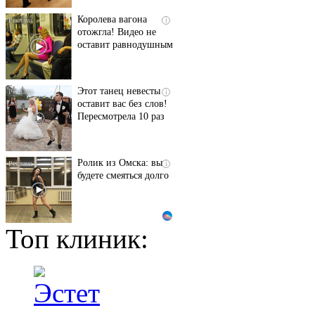
Королева вагона
i
отожгла! Видео не
оставит равнодушным
Этот танец невесты
i
оставит вас без слов!
Пересмотрела 10 раз
Ролик из Омска: вы
i
будете смеяться долго
Топ клиник:
Ржу не переставая, это
i
видео пересмотришь
не раз
Ролик длится пару
i