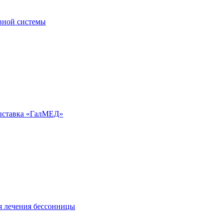
рвной системы
ыставка «ГалМЕД»
я лечения бессонницы