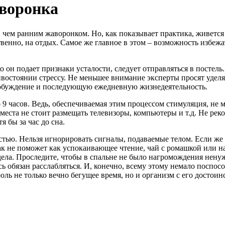
аворонка
 чем ранним жаворонком. Но, как показывает практика, живется
венно, на отдых. Самое же главное в этом – возможность избежа
 он подает признаки усталости, следует отправляться в постель
ивостоянии стрессу. Не меньшее внимание эксперты просят удел
робуждение и последующую ежедневную жизнедеятельность.
о 9 часов. Ведь, обеспечиваемая этим процессом стимуляция, не 
еста не стоит размещать телевизоры, компьютеры и т.д. Не рек
 бы за час до сна.
стью. Нельзя игнорировать сигналы, подаваемые телом. Если же
ак не поможет как успокаивающее чтение, чай с ромашкой или н
дела. Проследите, чтобы в спальне не было нагромождения нен
ь обязан расслабляться. И, конечно, всему этому немало поспос
ль не только вечно бегущее время, но и организм с его достоин