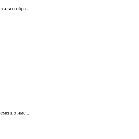
иля и обра...
еменно име...