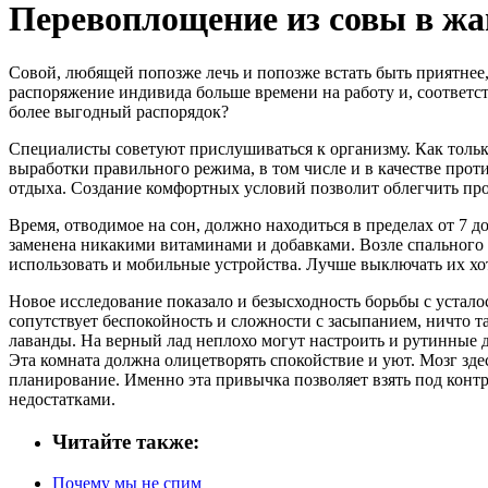
Перевоплощение из совы в ж
Совой, любящей попозже лечь и попозже встать быть приятнее,
распоряжение индивида больше времени на работу и, соответст
более выгодный распорядок?
Специалисты советуют прислушиваться к организму. Как только
выработки правильного режима, в том числе и в качестве прот
отдыха. Создание комфортных условий позволит облегчить п
Время, отводимое на сон, должно находиться в пределах от 7 д
заменена никакими витаминами и добавками. Возле спального м
использовать и мобильные устройства. Лучше выключать их хотя
Новое исследование показало и безысходность борьбы с устало
сопутствует беспокойность и сложности с засыпанием, ничто т
лаванды. На верный лад неплохо могут настроить и рутинные 
Эта комната должна олицетворять спокойствие и уют. Мозг здес
планирование. Именно эта привычка позволяет взять под контро
недостатками.
Читайте также:
Почему мы не спим