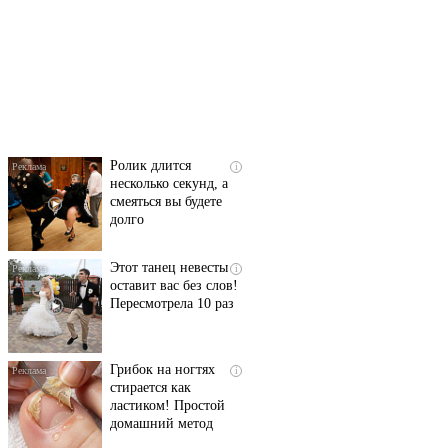
Скрытая камера на
i
пляже Крыма: Что
люди вытворяют, когда
их не видят...
Ролик длится
i
несколько секунд, а
смеяться вы будете
долго
Этот танец невесты
i
оставит вас без слов!
Пересмотрела 10 раз
Грибок на ногтях
i
стирается как
ластиком! Простой
домашний метод