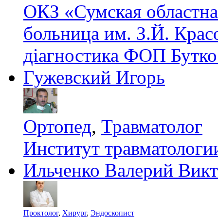
ОКЗ «Сумская областна
больница им. З.Й. Крас
діагностика ФОП Бутко
Гужевский Игорь
Ортопед
,
Травматолог
Институт травматолог
Ильченко Валерий Вик
Проктолог
,
Хирург
,
Эндоскопист