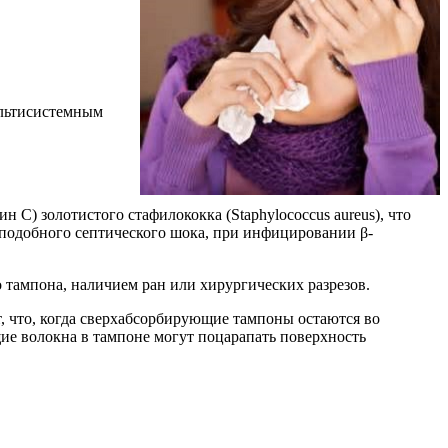
ультисистемным
 С) золотистого стафилококка (Staphylococcus aureus), что
а, подобного септического шока, при инфицировании β-
тампона, наличием ран или хирургических разрезов.
, что, когда сверхабсорбирующие тампоны остаются во
щие волокна в тампоне могут поцарапать поверхность