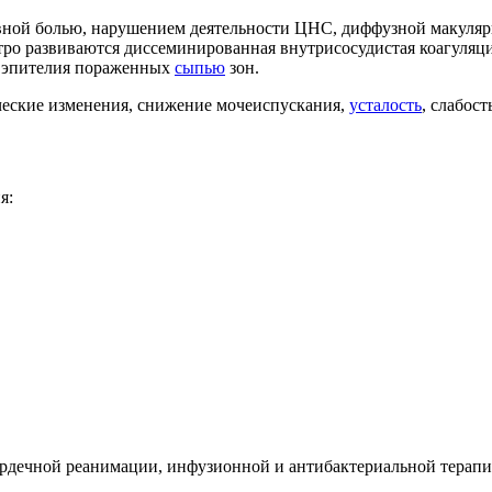
овной болью, нарушением деятельности ЦНС, диффузной макуляр
ро развиваются диссеминированная внутрисосудистая коагуляция
я эпителия пораженных
сыпью
зон.
ческие изменения, снижение мочеиспускания,
усталость
, слабос
я:
ердечной реанимации, инфузионной и антибактериальной терапи