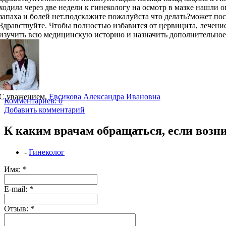
ходила через две недели к гинекологу на осмотр в мазке нашли 
запаха и болей нет.подскажите пожалуйста что делать?может посо
Здравствуйте. Чтобы полностью избавится от цервицита, лече
изучить всю медицинскую историю и назначить дополнительное
С уважением,
Евсикова Александра Ивановна
Комментариев: 0
Добавить комментарий
К каким врачам обращаться, если возн
-
Гинеколог
Имя:
*
Е-mail:
*
Отзыв:
*