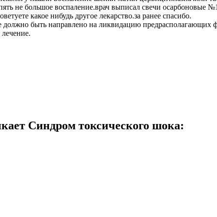
опять не большое воспаление.врач выписал свечи осарбоновые №1
ветуете какое нибудь другое лекарство.за ранее спасибо.
ние должно быть направлено на ликвидацию предрасполагающих 
 лечение.
икает Синдром токсического шока: