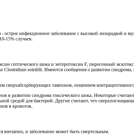
- острое инфекционное заболевание с высокой лихорадкой и м
10-15% случаев.
син септического шока и энтеротоксин F, пирогенный экзотоксин
е Clostridium soirdrlli. Имеются сообщения о развитии синдром
ием сверхабсорбирующих тампонов, ношением контрацептивного 
онов в развитии синдрома токсического шока. Некоторые считают
льной средой для бактерий. Другие считают, что сверхпоглощаю
нов в кровоток.
я внезапно, и заболевание может быть смертельным.