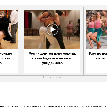
сколько
Ролик длится пару секунд,
Ржу не пе
ься вы
но вы будете в шоке от
перес
о
увиденного
Доход для сайтов
гинекологу нашли воспаление шейки матки цервицит.назначили т