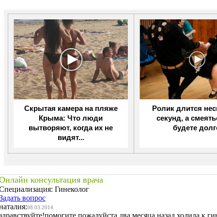
Скрытая камера на пляже
Ролик длится не
Крыма: Что люди
секунд, а смеят
вытворяют, когда их не
будете долг
видят...
Онлайн консультация врача
Специализация:
Гинеколог
Задать вопрос
наталия:
08.03.2014
здравствуйте!помогите пожалуйста.два месяца назад ходила к 