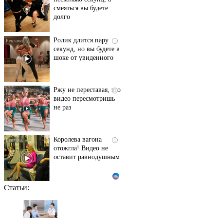
смеяться вы будете
долго
Ролик длится пару
i
секунд, но вы будете в
шоке от увиденного
Ржу не переставая, это
i
видео пересмотришь
не раз
Королева вагона
i
отожгла! Видео не
оставит равнодушным
Статьи:
Этот танец невесты
i
оставит вас без слов!
Пересмотрела 10 раз