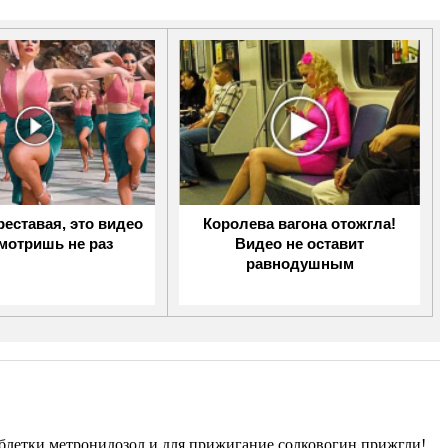
реставая, это видео
Королева вагона отожгла!
мотришь не раз
Видео не оставит
равнодушным
аблетки метронидозол,и для прижигание солковогин.прижгли!