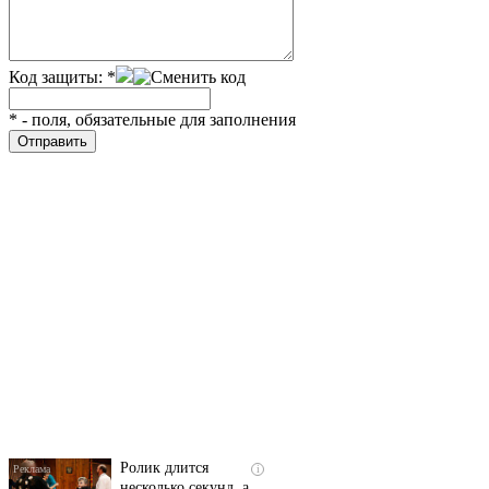
Код защиты:
*
*
- поля, обязательные для заполнения
Скрытая камера на
i
пляже Крыма: Что
люди вытворяют, когда
их не видят...
Ролик длится
i
несколько секунд, а