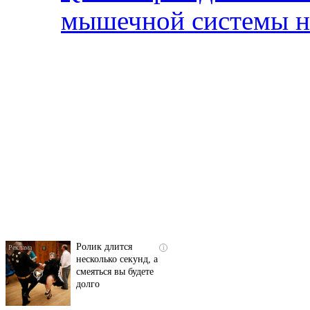
мышечной системы н
Скрытая камера на
i
пляже Крыма: Что
люди вытворяют, когда
их не видят...
Ролик длится
i
несколько секунд, а
смеяться вы будете
долго