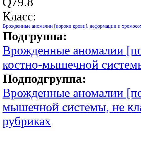
Q79.8
Класс:
Врожденные аномалии [пороки крови], деформации и хромос
Подгруппа:
Врожденные аномалии [по
костно-мышечной систем
Подподгруппа:
Врожденные аномалии [по
мышечной системы, не кл
рубриках