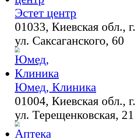
нашлось в переписках
Эстет центр
01033, Киевская обл., г.
"Потеряли стыд в
i
погоне за "Диором":
Поплавская вмазала
ул. Саксаганского, 60
семейке Плющенко
Королева вагона
i
отожгла! Видео не
оставит равнодушным
Юмед, Клиника
01004, Киевская обл., г.
ул. Терещенковская, 21