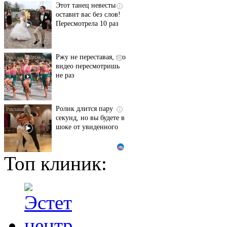
Этот танец невесты
i
оставит вас без слов!
Пересмотрела 10 раз
Ржу не переставая, это
i
видео пересмотришь
не раз
Ролик длится пару
i
секунд, но вы будете в
шоке от увиденного
Топ клиник:
Ролик из Омска: вы
i
будете смеяться долго
Взломали Telegram
i
Собчак - вот что