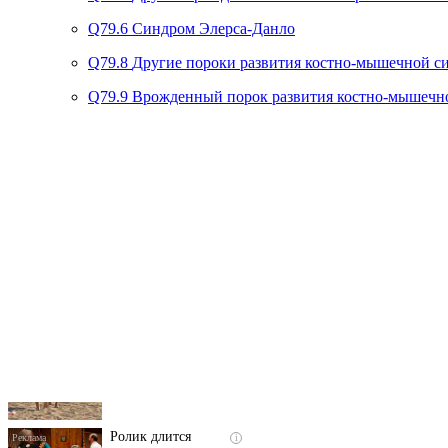
Q79.6
Синдром Элерса-Данло
Q79.8
Другие пороки развития костно-мышечной с
Q79.9
Врожденный порок развития костно-мышечн
Скрытая камера на
i
пляже Крыма: Что
люди вытворяют, когда
их не видят...
Ролик длится
i
несколько секунд, а
смеяться вы будете