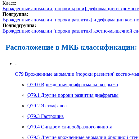
Класс:
Врожденные аномалии [пороки крови], деформации и хромос
Подгруппа:
Врожденные аномалии [пороки развития] и деформации кост
Подподгруппа:
Врожденные аномалии [пороки развития] костно-мышечной си
Расположение в МКБ классификации:
-
Q79
Врожденные аномалии [пороки развития] костно-мы
Q79.0
Врожденная диафрагмальная грыжа
Q79.1
Другие пороки развития диафрагмы
Q79.2
Экзомфалоз
Q79.3
Гастрошиз
Q79.4
Синдром сливообразного живота
Q79.5
Другие врожденные аномалии брюшной стен