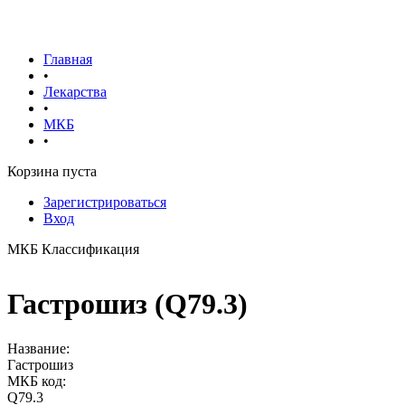
Главная
•
Лекарства
•
МКБ
•
Корзина пуста
Зарегистрироваться
Вход
МКБ Классификация
Гастрошиз (Q79.3)
Название:
Гастрошиз
МКБ код:
Q79.3