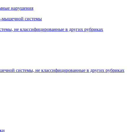
омные нарушения
но-мышечной системы
стемы, не классифицированные в других рубриках
шечной системы, не классифицированные в других рубриках
ки