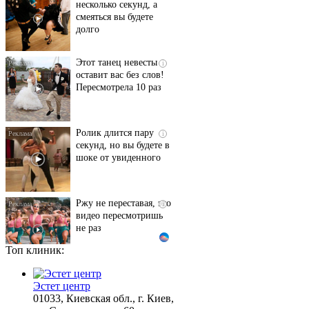
долго
Этот танец невесты
i
оставит вас без слов!
Пересмотрела 10 раз
Ролик длится пару
i
секунд, но вы будете в
шоке от увиденного
Ржу не переставая, это
i
видео пересмотришь
не раз
Топ клиник:
Ролик из Омска: вы
i
будете смеяться долго
Эстет центр
01033, Киевская обл., г. Киев,