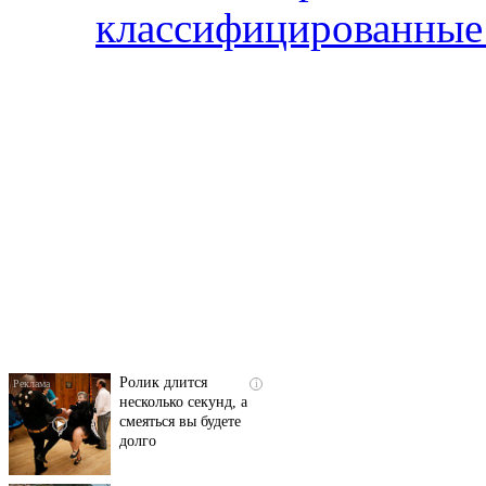
классифицированные 
Скрытая камера на
i
пляже Крыма: Что
люди вытворяют, когда
их не видят...
Ролик длится
i
несколько секунд, а
смеяться вы будете
долго