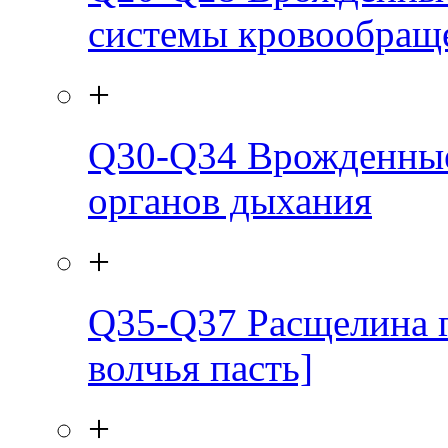
системы кровообращ
+
Q30-Q34
Врожденные
органов дыхания
+
Q35-Q37
Расщелина г
волчья пасть]
+