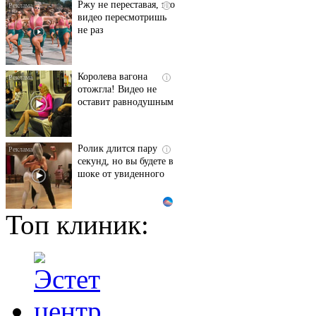
Ржу не переставая, это
i
видео пересмотришь
не раз
Королева вагона
i
отожгла! Видео не
оставит равнодушным
Ролик длится пару
i
секунд, но вы будете в
шоке от увиденного
Топ клиник:
Этот танец невесты
i
оставит вас без слов!
Пересмотрела 10 раз
Ролик из Омска: вы
i
будете смеяться долго