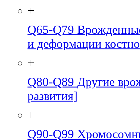
+
Q65-Q79
Врожденные
и деформации костн
+
Q80-Q89
Другие вро
развития]
+
Q90-Q99
Хромосомны