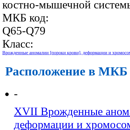
костно-мышечной систем
МКБ код:
Q65-Q79
Класс:
Врожденные аномалии [пороки крови], деформации и хромос
Расположение в МКБ
-
XVII
Врожденные анома
деформации и хромосо