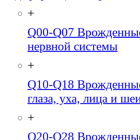
+
Q00-Q07
Врожденные
нервной системы
+
Q10-Q18
Врожденные
глаза, уха, лица и ше
+
Q20-Q28
Врожденные