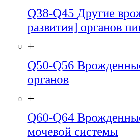
Q38-Q45
Другие вро
развития] органов п
+
Q50-Q56
Врожденные
органов
+
Q60-Q64
Врожденные
мочевой системы