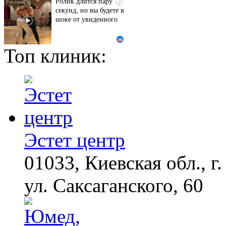
Ролик длится пару
i
секунд, но вы будете в
шоке от увиденного
Топ клиник:
Ролик из Омска: вы
i
будете смеяться долго
Взломали Telegram
i
Собчак - вот что
нашлось в переписках
Эстет центр
01033, Киевская обл., г.
"Потеряли стыд в
i
погоне за "Диором":
Поплавская вмазала
ул. Саксаганского, 60
семейке Плющенко
Королева вагона
i
отожгла! Видео не
оставит равнодушным