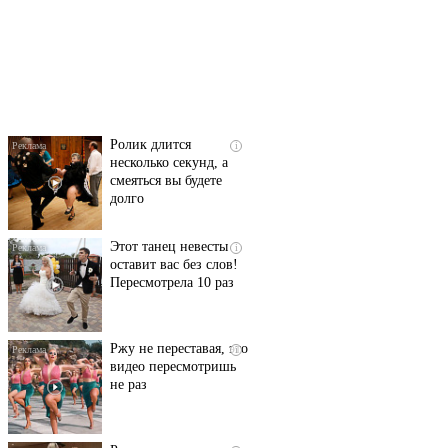
Скрытая камера на
i
пляже Крыма: Что
люди вытворяют, когда
их не видят...
Ролик длится
i
несколько секунд, а
смеяться вы будете
долго
Этот танец невесты
i
оставит вас без слов!
Пересмотрела 10 раз
Ржу не переставая, это
i
видео пересмотришь
не раз