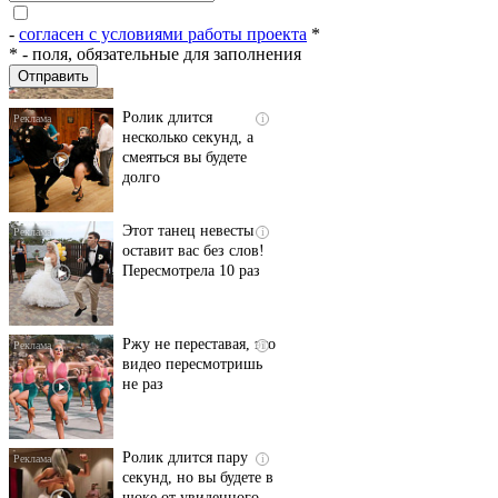
пляже Крыма: Что
люди вытворяют, когда
-
согласен с условиями работы проекта
*
их не видят...
*
- поля, обязательные для заполнения
Ролик длится
i
несколько секунд, а
смеяться вы будете
долго
Этот танец невесты
i
оставит вас без слов!
Пересмотрела 10 раз
Ржу не переставая, это
i
видео пересмотришь
не раз
Ролик длится пару
i
секунд, но вы будете в
шоке от увиденного