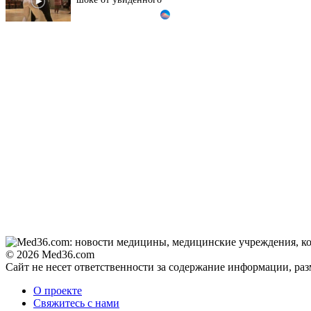
Ролик из Омска: вы
i
будете смеяться долго
Королева вагона
i
отожгла! Видео не
оставит равнодушным
© 2026 Med36.com
Сайт не несет ответственности за содержание информации, ра
О проекте
Свяжитесь с нами