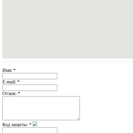
Имя:
*
E-mail:
*
Отзыв:
*
Код защиты:
*
Скрытая камера на
i