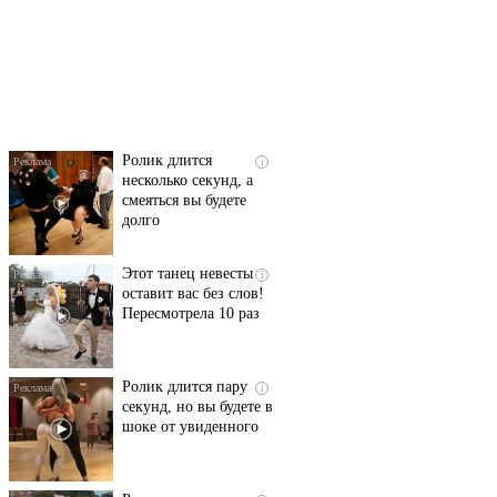
Скрытая камера на
i
пляже Крыма: Что
люди вытворяют, когда
их не видят...
Ролик длится
i
несколько секунд, а
смеяться вы будете
долго
Этот танец невесты
i
оставит вас без слов!
Пересмотрела 10 раз
Ролик длится пару
i
секунд, но вы будете в
шоке от увиденного