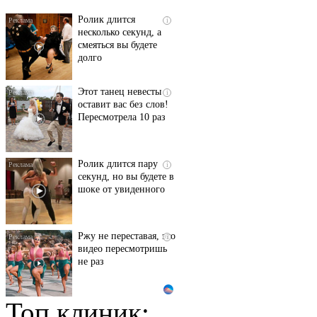
Ролик длится
i
несколько секунд, а
смеяться вы будете
долго
Этот танец невесты
i
оставит вас без слов!
Пересмотрела 10 раз
Ролик длится пару
i
секунд, но вы будете в
шоке от увиденного
Ржу не переставая, это
i
видео пересмотришь
не раз
Топ клиник:
Ролик из Омска: вы
i