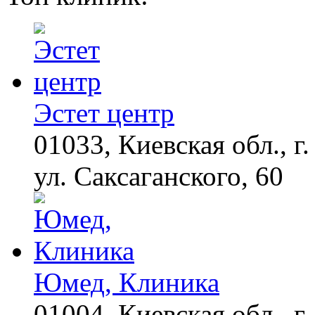
будете смеяться долго
Взломали Telegram
i
Собчак - вот что
нашлось в переписках
Эстет центр
01033, Киевская обл., г.
Королева вагона
i
отожгла! Видео не
оставит равнодушным
ул. Саксаганского, 60
Юмед, Клиника
01004, Киевская обл., г.