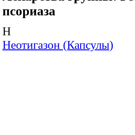
псориаза
Н
Неотигазон
(Капсулы)
Скрытая камера на
i
пляже Крыма: Что
люди вытворяют, когда
их не видят...