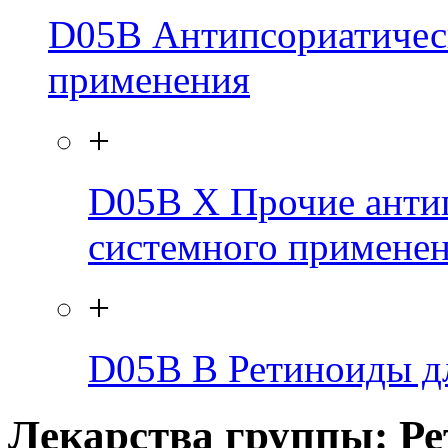
D05B
Антипсориатическ
применения
+
D05B X
Прочие анти
системного примене
+
D05B B
Ретиноиды д
Лекарства группы: Ре