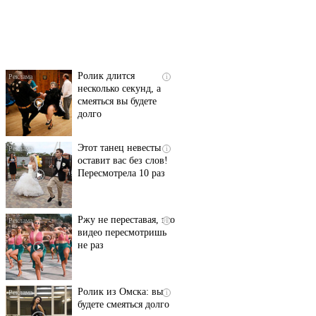
Скрытая камера на
i
пляже Крыма: Что
люди вытворяют, когда
их не видят...
Ролик длится
i
несколько секунд, а
смеяться вы будете
долго
Этот танец невесты
i
оставит вас без слов!
Пересмотрела 10 раз
Ржу не переставая, это
i
видео пересмотришь
не раз
Ролик из Омска: вы
i
будете смеяться долго