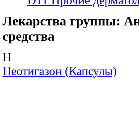
D11
Прочие дерматол
Лекарства группы: А
средства
Н
Неотигазон
(Капсулы)