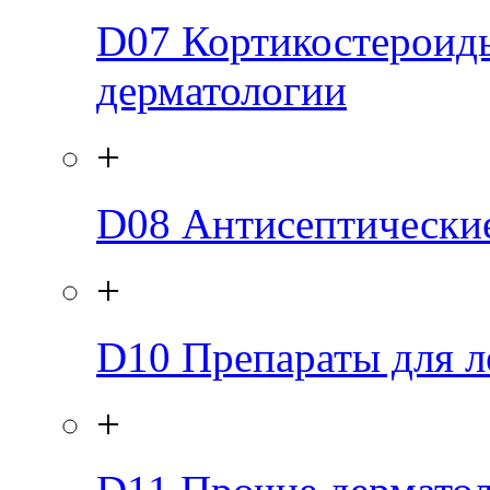
D07
Кортикостероид
дерматологии
+
D08
Антисептически
+
D10
Препараты для л
+