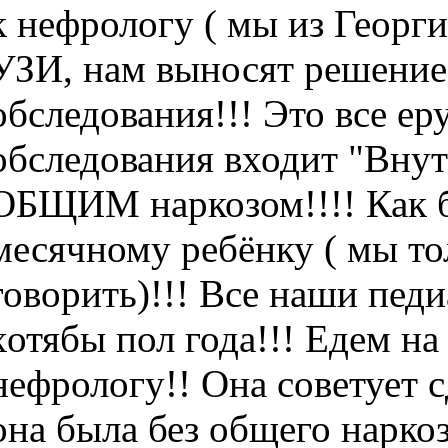
к нефрологу ( мы из Георги
УЗИ, нам выносят решен
обследования!!! Это все ер
обследования входит "Вну
ОБЩИМ наркозом!!!! Как бы
месячному ребёнку ( мы то
говорить)!!! Все наши пед
хотябы пол года!!! Едем на
нефрологу!! Она советует 
она была без общего наркоз