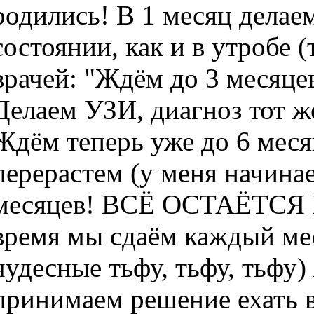
родились! В 1 месяц делае
состоянии, как и в утробе (
врачей: "Ждём до 3 месяцев
Делаем УЗИ, диагноз тот ж
Ждём теперь уже до 6 месяц
перерастем (у меня начина
месяцев! ВСЁ ОСТАЁТСЯ 
время мы сдаём каждый ме
чудесные тьфу, тьфу, тьфу)
принимаем решение ехать 