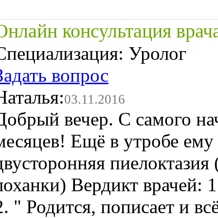
Онлайн консультация врач
Специализация:
Уролог
Задать вопрос
Наталья:
03.11.2016
Добрый вечер. С самого н
месяцев! Ещё в утробе ему
двусторонняя пиелоктазия
лоханки) Вердикт врачей: 1
2. " Родится, пописает и в