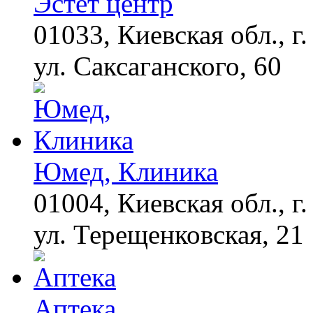
Эстет центр
i
Домашний метод
убьет грибок,
01033, Киевская обл., г.
возьмите 3%-ю…
ул. Саксаганского, 60
Юмед, Клиника
01004, Киевская обл., г.
ул. Терещенковская, 21
Аптека