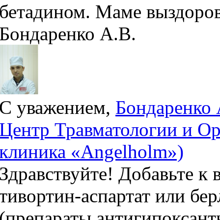
бетадином. Маме выздоров
Бондаренко А.В.
С уважением,
Бондаренко 
Центр Травматологии и Ор
клиника «Angelholm»)
Здравствуйте! Добавьте к
тивортин-аспартат или бер
(препараты антигипоксант