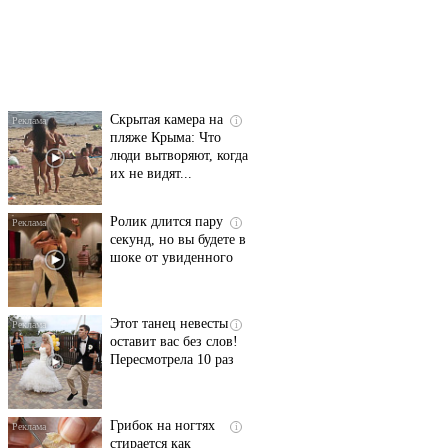
Ролик длится
i
несколько секунд, а
смеяться вы будете
долго
Скрытая камера на
i
пляже Крыма: Что
люди вытворяют, когда
их не видят...
Ролик длится пару
i
секунд, но вы будете в
шоке от увиденного
Этот танец невесты
i
оставит вас без слов!
Пересмотрела 10 раз
Грибок на ногтях
i
стирается как