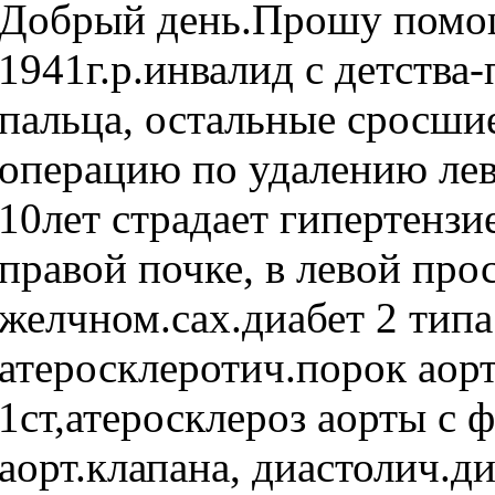
Добрый день.Прошу помо
1941г.р.инвалид с детства
пальца, остальные сросшие
операцию по удалению лев.
10лет страдает гипертензи
правой почке, в левой про
желчном.сах.диабет 2 типа
атеросклеротич.порок аорт
1ст,атеросклероз аорты с
аорт.клапана, диастолич.