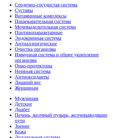
Сердечно-сосудистая система
Суставы
Витаминные комплексы
Пищеварительная система
Мочевыделительная система
Противопаразитарные
Эндокринная система
Антиаллергические
Очистка организма
Иммунная система и общее укрепление
организма
Онко-протекторы
Нервная система
Антиоксиданты
Лишний вес
Женщинам
Мужчинам
Детские
Диабет
Печень, желчный пузырь, желчевыводящие
пути
Зрение
Кожа
Дыхательная система