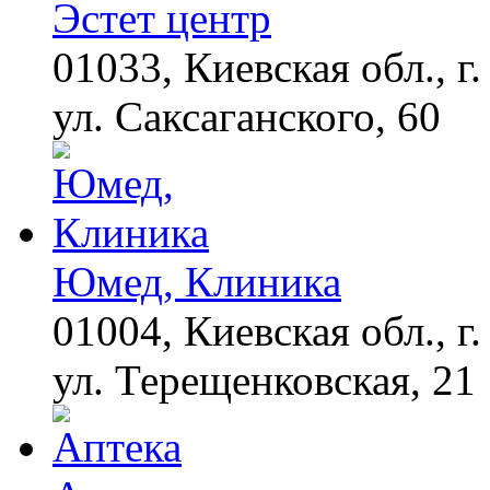
Эстет центр
01033, Киевская обл., г.
Ржу не переставая, это
i
видео пересмотришь
не раз
ул. Саксаганского, 60
Эта жгучая мазь
i
разъедает всю
грибковую заразу за
ночь!
Юмед, Клиника
Ролик из Омска: вы
i
будете смеяться долго
01004, Киевская обл., г.
ул. Терещенковская, 21
Ролик длится пару
i
секунд, но вы будете в
шоке от увиденного