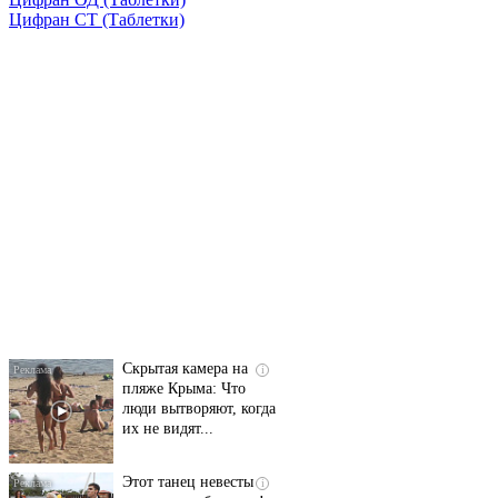
Цифран СТ
(Таблетки)
Ролик длится
i
несколько секунд, а
смеяться вы будете
долго
Скрытая камера на
i
пляже Крыма: Что
люди вытворяют, когда
их не видят...
Этот танец невесты
i