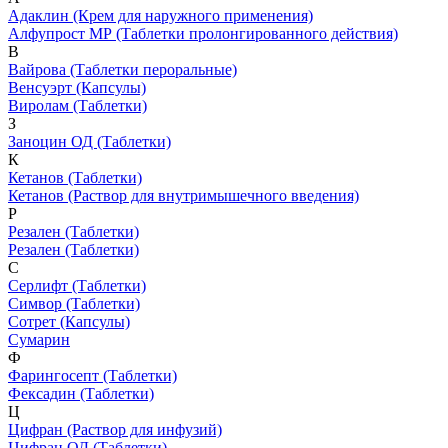
Адаклин
(Крем для наружного применения)
Алфупрост МР
(Таблетки пролонгированного действия)
В
Вайрова
(Таблетки пероральные)
Венсуэрт
(Капсулы)
Виролам
(Таблетки)
З
Заноцин ОД
(Таблетки)
К
Кетанов
(Таблетки)
Кетанов
(Раствор для внутримышечного введения)
Р
Резален
(Таблетки)
Резален
(Таблетки)
С
Серлифт
(Таблетки)
Симвор
(Таблетки)
Сотрет
(Капсулы)
Сумарин
Ф
Фарингосепт
(Таблетки)
Фексадин
(Таблетки)
Ц
Цифран
(Раствор для инфузий)
Цифран ОД
(Таблетки)