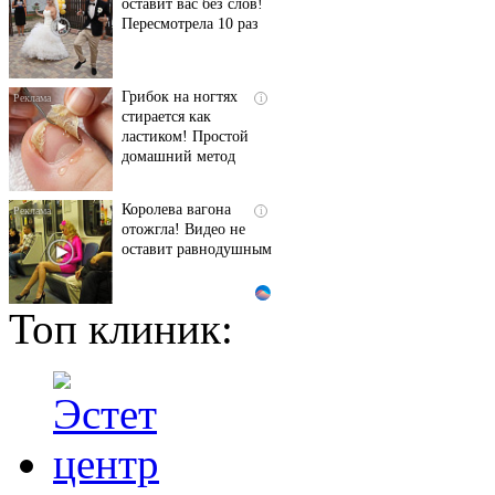
оставит вас без слов!
Пересмотрела 10 раз
Грибок на ногтях
i
стирается как
ластиком! Простой
домашний метод
Королева вагона
i
отожгла! Видео не
оставит равнодушным
Топ клиник:
За 5 дней исчезнет
i
даже самый
застарелый грибок:
вот хитрость
Этот трюк уничтожает
i
грибок за 5 дней!