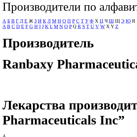
Производители по алфави
А
Б
В
Г
Д
Е
Ж
З
И
К
Л
М
Н
О
П
Р
С
Т
У
Ф
Х
Ц
Ч
Ш
Щ
Э
Ю
Я
A
B
C
D
E
F
G
H
I
J
K
L
M
N
O
P
Q
R
S
T
U
V
W
X
Y
Z
Производитель
Ranbaxy Pharmaceutica
Лекарства производи
Pharmaceuticals Inc”
А