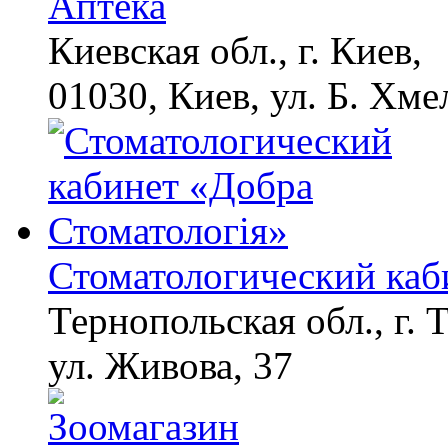
Аптека
Канадская гимнастка
i
Беззубенко
Киевская обл., г. Киев,
призналась, чем ее
разочаровала Москва
01030, Киев, ул. Б. Хме
Ногти будут чистыми!
i
Домашний метод
убьет грибок,
возьмите 3%-ю…
Стоматологический каб
Тернопольская обл., г. 
ул. Живова, 37