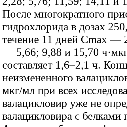
2,28; 5,76; 11,59; 14,11 и
После многократного при
гидрохлорида в дозах 250,
течение 11 дней Cmах — 2
— 5,66; 9,88 и 15,70 ч·мк
составляет 1,6–2,1 ч. Кон
неизмененного валациклов
мкг/мл при всех исследова
валацикловир уже не опре
валацикловира с белками