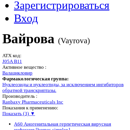
Зарегистрироваться
Вход
Вайрова
(
Vayrova
)
ATX код:
J05A B11
Активное вещество :
Валацикловир
Фармакологическая группа:
Нуклеозиды и нуклеотиды, за исключением ингибиторов
обратной транскриптазы.
Производитель :
Ranbaxy Pharmaceuticals Inc
Показания к применению:
Показать (3) ▼
A60
Аногенитальная герпетическая вирусная
инфекция [herpes simplex]