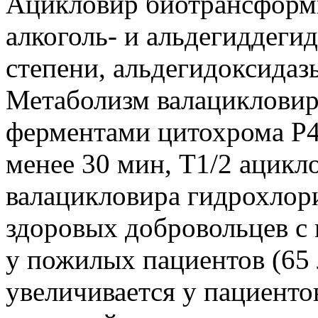
Ацикловир биотрансформи
алкоголь- и альдегиддеги
степени, альдегидоксидаз
Метаболизм валацикловира
ферментами цитохрома P4
менее 30 мин, T1/2 ацикл
валацикловира гидрохлорид
здоровых добровольцев с
у пожилых пациентов (65 
увеличивается у пациенто