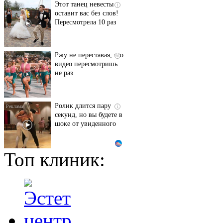
Этот танец невесты
i
оставит вас без слов!
Пересмотрела 10 раз
Ржу не переставая, это
i
видео пересмотришь
не раз
Ролик длится пару
i
секунд, но вы будете в
шоке от увиденного
Топ клиник:
Ролик из Омска: вы
i
будете смеяться долго
"Потеряли стыд в
i
погоне за "Диором":