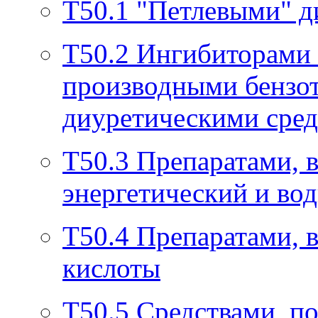
T50.1
"Петлевыми" д
T50.2
Ингибиторами 
производными бензот
диуретическими сре
T50.3
Препаратами, 
энергетический и во
T50.4
Препаратами, 
кислоты
T50.5
Средствами, п