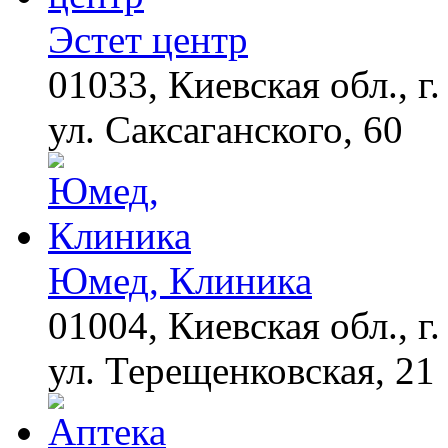
Поплавская вмазала
семейке Плющенко
Эстет центр
01033, Киевская обл., г.
Королева вагона
i
отожгла! Видео не
оставит равнодушным
ул. Саксаганского, 60
Юмед, Клиника
01004, Киевская обл., г.
ул. Терещенковская, 21