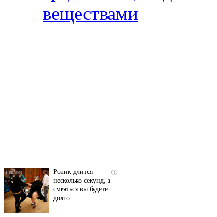
веществами
Скрытая камера на
i
пляже Крыма: Что
люди вытворяют, когда
их не видят...
Ролик длится
i
несколько секунд, а
смеяться вы будете
долго