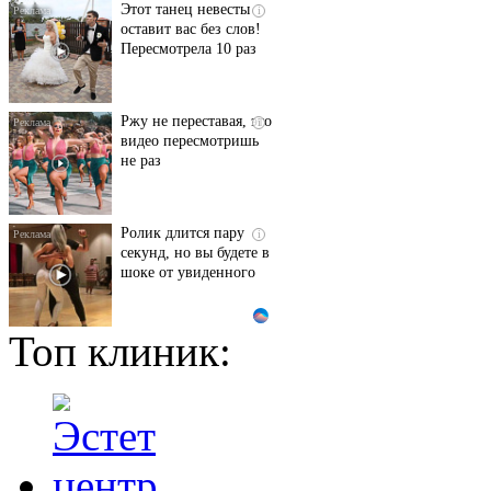
Этот танец невесты
i
оставит вас без слов!
Пересмотрела 10 раз
Ржу не переставая, это
i
видео пересмотришь
не раз
Ролик длится пару
i
секунд, но вы будете в
шоке от увиденного
Топ клиник:
Ролик из Омска: вы
i
будете смеяться долго
Королева вагона
i
отожгла! Видео не