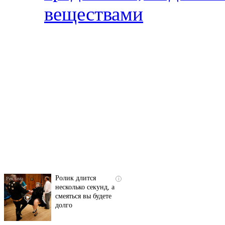
веществами
Скрытая камера на
i
пляже Крыма: Что
люди вытворяют, когда
их не видят...
Ролик длится
i
несколько секунд, а
смеяться вы будете
долго