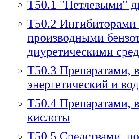
T50.1
"Петлевыми" д
T50.2
Ингибиторами 
производными бензот
диуретическими сре
T50.3
Препаратами, 
энергетический и во
T50.4
Препаратами, 
кислоты
T50.5
Средствами, п