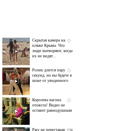
Ролик длится
i
несколько секунд, а
смеяться вы будете
долго
Скрытая камера на
i
пляже Крыма: Что
люди вытворяют, когда
их не видят...
Ролик длится пару
i
секунд, но вы будете в
шоке от увиденного
Королева вагона
i
отожгла! Видео не
оставит равнодушным
Ржу не переставая, это
i