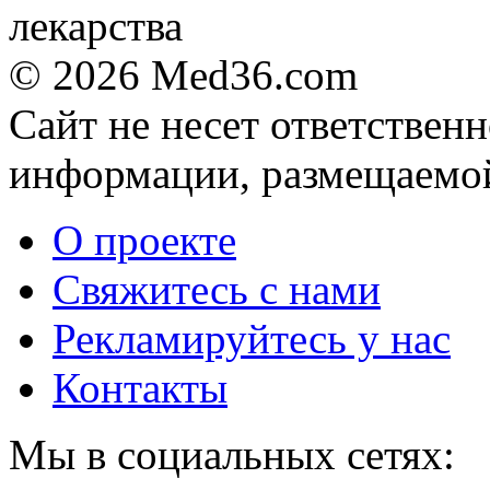
© 2026 Med36.com
Даже самый
i
запущенный грибок
Сайт не несет ответствен
исчезнет с корнем,
если перед сном…
информации, размещаемой
Ролик из Омска: вы
i
будете смеяться долго
О проекте
Свяжитесь с нами
Рекламируйтесь у нас
Контакты
Мы в социальных сетях: