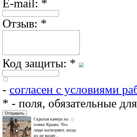
E-mail:
*
Отзыв:
*
Код защиты:
*
-
согласен с условиями ра
Ролик длится
i
несколько секунд, а
*
- поля, обязательные дл
смеяться вы будете
долго
Скрытая камера на
i
пляже Крыма: Что
люди вытворяют, когда
их не видят...