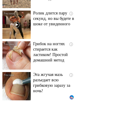
Ролик длится пару
i
секунд, но вы будете в
шоке от увиденного
Грибок на ногтях
i
стирается как
ластиком! Простой
домашний метод
Эта жгучая мазь
i
разъедает всю
грибковую заразу за
ночь!
Королева вагона
i
отожгла! Видео не
оставит равнодушным