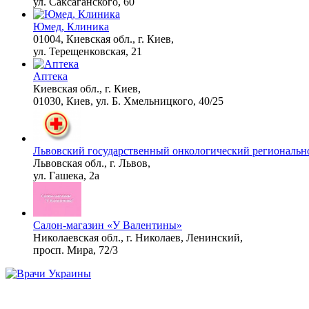
ул. Саксаганского, 60
Взломали Telegram
i
Юмед, Клиника
Собчак - вот что
01004, Киевская обл., г. Киев,
нашлось в переписках
ул. Терещенковская, 21
Аптека
Ролик из Омска: вы
Киевская обл., г. Киев,
i
будете смеяться долго
01030, Киев, ул. Б. Хмельницкого, 40/25
Львовский государственный онкологический региональн
Что стало причиной
i
Львовская обл., г. Львов,
громкого взрыва в
ул. Гашека, 2а
Москве 7 августа
Салон-магазин «У Валентины»
"Потеряли стыд в
i
Николаевская обл., г. Николаев, Ленинский,
погоне за "Диором":
просп. Мира, 72/3
Поплавская вмазала
семейке Плющенко