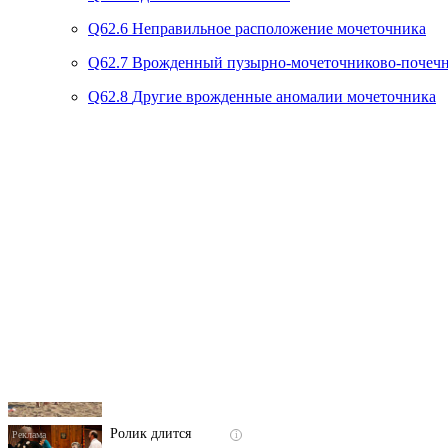
Q62.6
Неправильное расположение мочеточника
Q62.7
Врожденный пузырно-мочеточниково-почеч
Q62.8
Другие врожденные аномалии мочеточника
Скрытая камера на
i
пляже Крыма: Что
люди вытворяют, когда
их не видят...
Ролик длится
i
несколько секунд, а
смеяться вы будете