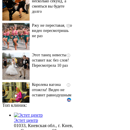
долго
Ржу не переставая, это
i
видео пересмотришь
не раз
Этот танец невесты
i
оставит вас без слов!
Пересмотрела 10 раз
Королева вагона
i
отожгла! Видео не
оставит равнодушным
Топ клиник:
Ролик длится пару
i
секунд, но вы будете в
шоке от увиденного
Эстет центр
01033, Киевская обл., г. Киев,