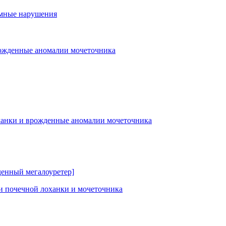
омные нарушения
ожденные аномалии мочеточника
анки и врожденные аномалии мочеточника
енный мегалоуретер]
 почечной лоханки и мочеточника