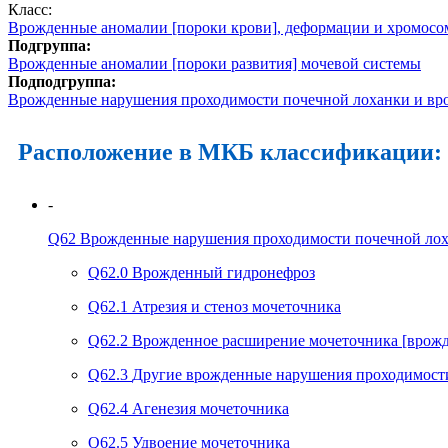
Класс:
Врожденные аномалии [пороки крови], деформации и хромос
Подгруппа:
Врожденные аномалии [пороки развития] мочевой системы
Подподгруппа:
Врожденные нарушения проходимости почечной лоханки и вр
Расположение в МКБ классификации:
-
Q62
Врожденные нарушения проходимости почечной лох
Q62.0
Врожденный гидронефроз
Q62.1
Атрезия и стеноз мочеточника
Q62.2
Врожденное расширение мочеточника [врожд
Q62.3
Другие врожденные нарушения проходимости
Q62.4
Агенезия мочеточника
Q62.5
Удвоение мочеточника