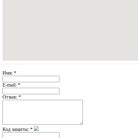
Имя:
*
E-mail:
*
Отзыв:
*
Код защиты:
*
Скрытая камера на
i