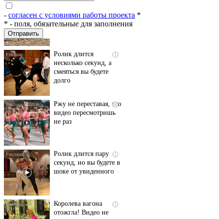
пляже Крыма: Что
люди вытворяют, когда
-
согласен с условиями работы проекта
*
их не видят...
*
- поля, обязательные для заполнения
Ролик длится
i
несколько секунд, а
смеяться вы будете
долго
Ржу не переставая, это
i
видео пересмотришь
не раз
Ролик длится пару
i
секунд, но вы будете в
шоке от увиденного
Королева вагона
i
отожгла! Видео не
оставит равнодушным