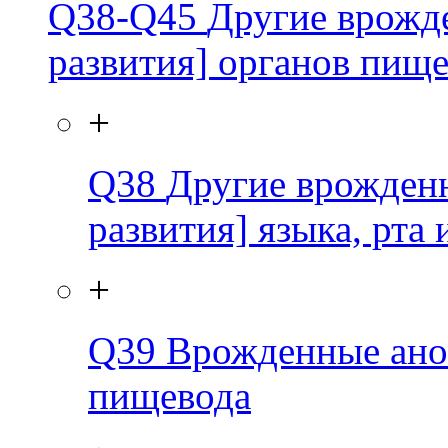
Q38-Q45
Другие врожд
развития] органов пищ
+
Q38
Другие врожден
развития] языка, рта 
+
Q39
Врожденные ано
пищевода