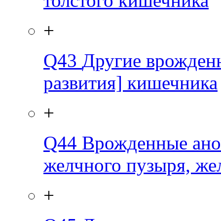
толстого кишечника
+
Q43
Другие врожден
развития] кишечника
+
Q44
Врожденные ано
желчного пузыря, же
+