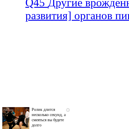
Q45
Другие врожден
развития] органов п
Скрытая камера на
i
пляже Крыма: Что
люди вытворяют, когда
их не видят...
Ролик длится
i
несколько секунд, а
смеяться вы будете
долго