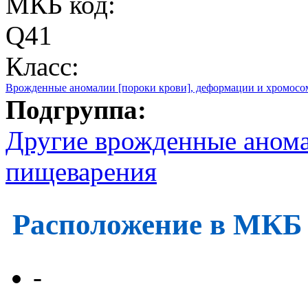
МКБ код:
Q41
Класс:
Врожденные аномалии [пороки крови], деформации и хромос
Подгруппа:
Другие врожденные анома
пищеварения
Расположение в МКБ
-