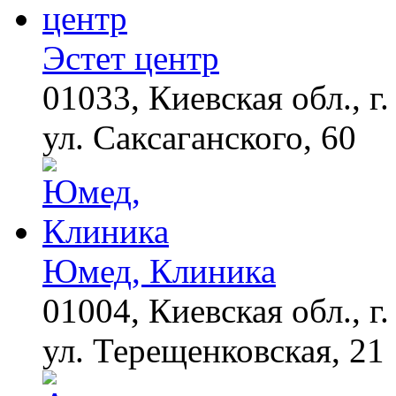
погоне за "Диором":
Поплавская вмазала
семейке Плющенко
Эстет центр
01033, Киевская обл., г.
Королева вагона
i
отожгла! Видео не
оставит равнодушным
ул. Саксаганского, 60
Юмед, Клиника
01004, Киевская обл., г.
ул. Терещенковская, 21