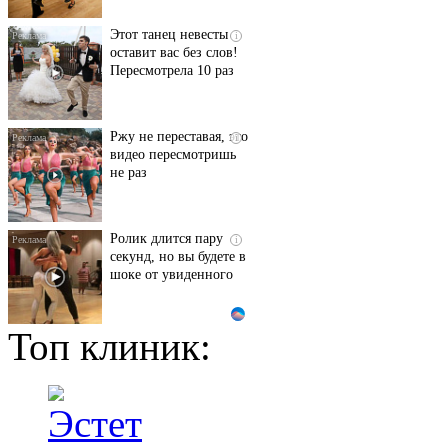
Этот танец невесты
i
оставит вас без слов!
Пересмотрела 10 раз
Ржу не переставая, это
i
видео пересмотришь
не раз
Ролик длится пару
i
секунд, но вы будете в
шоке от увиденного
Топ клиник:
Ролик из Омска: вы
i
будете смеяться долго
"Потеряли стыд в
i