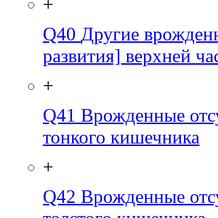
+
Q40
Другие врожден
развития] верхней ча
+
Q41
Врожденные отсу
тонкого кишечника
+
Q42
Врожденные отсу