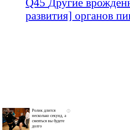
Q45
Другие врожден
развития] органов п
Скрытая камера на
i
пляже Крыма: Что
люди вытворяют, когда
их не видят...
Ролик длится
i
несколько секунд, а
смеяться вы будете
долго