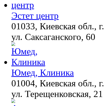
погоне за "Диором":
Поплавская вмазала
семейке Плющенко
Эстет центр
01033, Киевская обл., г.
Королева вагона
i
отожгла! Видео не
оставит равнодушным
ул. Саксаганского, 60
Юмед, Клиника
01004, Киевская обл., г.
ул. Терещенковская, 21