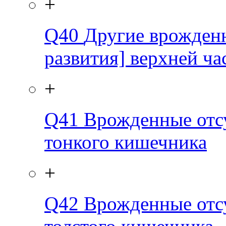
+
Q40
Другие врожден
развития] верхней ча
+
Q41
Врожденные отсу
тонкого кишечника
+
Q42
Врожденные отсу