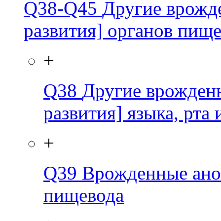
Q38-Q45
Другие врожд
развития] органов пищ
+
Q38
Другие врожден
развития] языка, рта 
+
Q39
Врожденные ано
пищевода