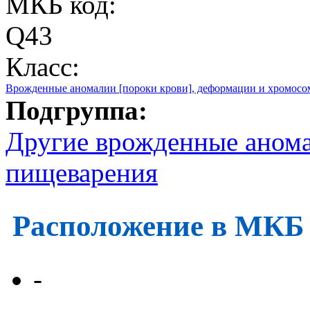
МКБ код:
Q43
Класс:
Врожденные аномалии [пороки крови], деформации и хромос
Подгруппа:
Другие врожденные анома
пищеварения
Расположение в МКБ
-