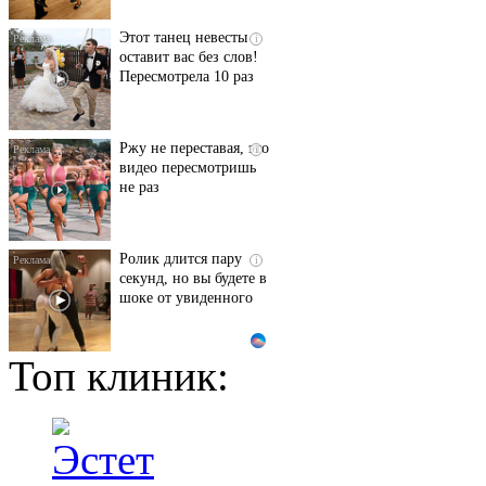
Этот танец невесты
i
оставит вас без слов!
Пересмотрела 10 раз
Ржу не переставая, это
i
видео пересмотришь
не раз
Ролик длится пару
i
секунд, но вы будете в
шоке от увиденного
Топ клиник:
Ролик из Омска: вы
i
будете смеяться долго
"Потеряли стыд в
i