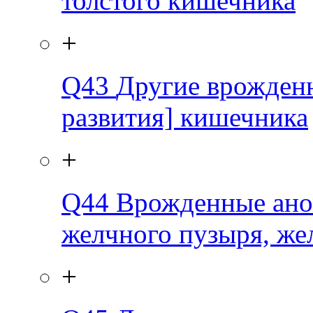
толстого кишечника
+
Q43
Другие врожден
развития] кишечника
+
Q44
Врожденные ано
желчного пузыря, же
+