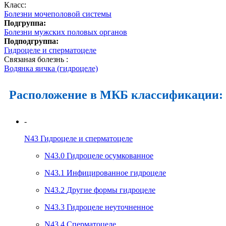
Класс:
Болезни мочеполовой системы
Подгруппа:
Болезни мужских половых органов
Подподгруппа:
Гидроцеле и сперматоцеле
Связаная болезнь :
Водянка яичка (гидроцеле)
Расположение в МКБ классификации:
-
N43
Гидроцеле и сперматоцеле
N43.0
Гидроцеле осумкованное
N43.1
Инфицированное гидроцеле
N43.2
Другие формы гидроцеле
N43.3
Гидроцеле неуточненное
N43.4
Сперматоцеле