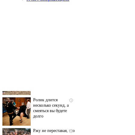
Скрытая камера на
i
пляже Крыма: Что
люди вытворяют, когда
их не видят...
Ролик длится
i
несколько секунд, а
смеяться вы будете
долго
Ржу не переставая, это
i
видео пересмотришь