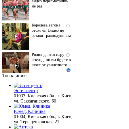
не раз
Королева вагона
i
отожгла! Видео не
оставит равнодушным
Ролик длится пару
i
секунд, но вы будете в
шоке от увиденного
Топ клиник:
Этот танец невесты
i
оставит вас без слов!
Пересмотрела 10 раз
Эстет центр
01033, Киевская обл., г. Киев,
ул. Саксаганского, 60
Ролик из Омска: вы
i
Юмед, Клиника
будете смеяться долго
01004, Киевская обл., г. Киев,
ул. Терещенковская, 21