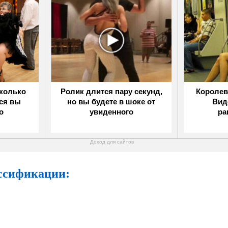
сколько
Ролик длится пару секунд,
Королев
ься вы
но вы будете в шоке от
Вид
о
увиденного
ра
Доход для сайтов
ассификации: