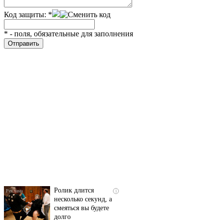
Код защиты:
*
*
- поля, обязательные для заполнения
Скрытая камера на
i
пляже Крыма: Что
люди вытворяют, когда
их не видят...
Ролик длится
i
несколько секунд, а
смеяться вы будете
долго