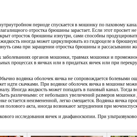
утриутробном периоде спускается в мошонку по паховому канал
агалищного отростка брюшины зарастает. Если этот просвет не з
крыт отросток брюшины изнутри, сами способны продуцировать
жидкость иногда может циркулировать из гидроцеле в брюшную
езнуть сама при заращении отростка брюшины и рассасывании жи
 заболеваниях органов мошонки, травмах мошонки и промежнос
ных процессах в яичках или в придатках яичек или при перекрут
Обычно водянка оболочек яичка не сопровождается болевыми ощ
ожет идти скачками. При водянке оболочек яичка в мошонке мо
аналу. Иногда жидкость может попадать в паховый канал. Тогда 
 быть различными: от небольших увеличений размеров мошонки 
ке остается неизмененной, легко смещается. Водянка яичка пр
ия полового акта, иногда возникают затруднения при мочеиспус
кового исследования яичек и диафаноскопии. При ультразвуков