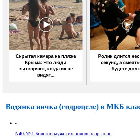
Скрытая камера на пляже
Ролик длится не
Крыма: Что люди
секунд, а смеят
вытворяют, когда их не
будете долг
видят...
Водянка яичка (гидроцеле) в МКБ кл
-
N40-N51
Болезни мужских половых органов