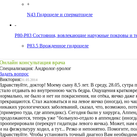
+
N43
Гидроцеле и сперматоцеле
-
P80-P83
Состояния, вовлекающие наружные покровы и т
P83.5
Врожденное гидроцеле
Онлайн консультация врача
Специализация:
Андролог-уролог
Задать вопрос
Виктория:
31.05.2014
Здравствуйте, доктор! Моему сыну 8,5 лет. В среду, 28.05, сутр
стало отдавать во внутреннюю часть бедра. Ощущения кратковр
нормально, не было и нет ни покраснения, ни отёка, яичко даже 
прекращаются. Стал жаловаться и на левое яичко (иногда), но чащ
никаких урологических заболеваний, сказал, что, возможно, потя
(примерно туда, где аппендикс). Сегодня были у хирурга, Аппен
продолжаются, теперь уже "больнуло-отдало в аппендикс (иногда
прооперировали (перекрут гидатиды левого яичка). Может, нам е
и на физкультуру ходил, а тут... Резко и непонятно. Помогите, п
Здравствуйте. Чтобы установить точный диагноз Вам необходим