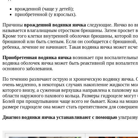
врожденной (чаще у детей);
приобретенной (у взрослых).
Причины
врожденной водянки яичка
следующие. Яичко во вн
называется влагалищным отростком брюшины. Затем просвет вл
Кроме того клетки внутренней оболочки брюшины, которой по
брюшиной или быть слепым. Если он сообщается с брюшиной, 
ребенка, лечение не начинают. Такая водянка яичка может исч
Приобретенная водянка
яичка
возникает при воспалительных
водянка оболочек яичка может быть реактивной при вопалитель
основного заболевания.
По течению различают острую и хроническую водянку яичка. 
очень медленно, в некоторых случаях накопление жидкости м
которого внизу, а суженная верхушка направлена к паховому к
области наружного пахового кольца. Размеры гидроцеле могут
Болей при прощупывании чаще всего не бывает. Кожа на мошон
размере гидроцеле она может стать препятствием для совершен
Диагноз водянки яичка устанавливают с помощью
ультразву