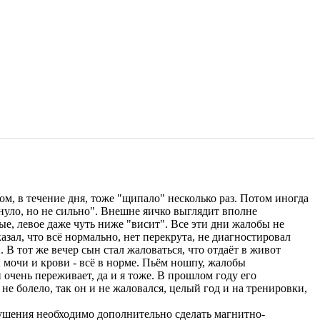
том, в течение дня, тоже "щипало" несколько раз. Потом иногда
уло, но не сильно". Внешне яичко выглядит вполне
ые, левое даже чуть ниже "висит". Все эти дни жалобы не
казал, что всё нормально, нет перекрута, не диагностировал
 В тот же вечер сын стал жаловаться, что отдаёт в живот
 мочи и крови - всё в норме. Пьём ношпу, жалобы
 очень переживает, да и я тоже. В прошлом году его
е болело, так он и не жаловался, целый год и на тренировки,
рушения необходимо дополнительно сделать магнитно-