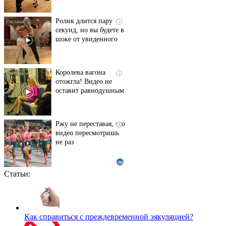
Ролик длится пару
i
секунд, но вы будете в
шоке от увиденного
Королева вагона
i
отожгла! Видео не
оставит равнодушным
Ржу не переставая, это
i
видео пересмотришь
не раз
Статьи:
Этот танец невесты
i
оставит вас без слов!
Пересмотрела 10 раз
Как справиться с преждевременной эякуляцией?