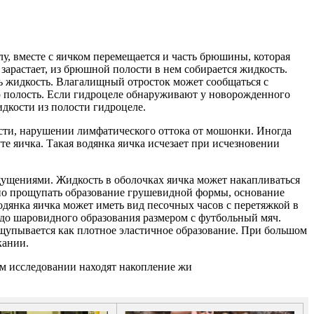
у, вместе с яичком перемещается и часть брюшины, которая
арастает, из брюшной полости в нем собирается жидкость.
 жидкость. Влагалищный отросток может сообщаться с
 полость. Если гидроцеле обнаруживают у новорожденного
дкости из полости гидроцеле.
ти, нарушении лимфатического оттока от мошонки. Иногда
е яичка. Такая водянка яичка исчезает при исчезновении
ущениями. Жидкость в оболочках яичка может накапливаться
жно прощупать образование грушевидной формы, основание
водянка яичка может иметь вид песочных часов с перетяжкой в
до шаровидного образования размером с футбольный мяч.
ощупывается как плотное эластичное образование. При большом
кании.
ом исследовании находят накопление жи