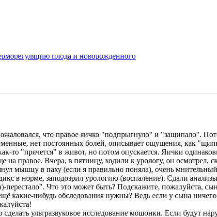
ерморегуляцию плода и новорожденного
а пожаловался, что правое яичко "подпрыгнуло" и "защипало". По
еменные, нет постоянных болей, описывает ощущения, как "щипн
как-то "прячется" в живот, но потом опускается. Яички одинаков
е на правое. Вчера, в пятницу, ходили к урологу, он осмотрел, с
нул мышцу в паху (если я правильно поняла), очень мнительный.
дикс в норме, заподозрил урологию (воспаление). Сдали анализы
)-перестало". Что это может быть? Подскажите, пожалуйста, сын
щё какие-нибудь обследования нужны? Ведь если у сына ничего н
ожалуйста!
о сделать ультразвуковое исследование мошонки. Если будут на