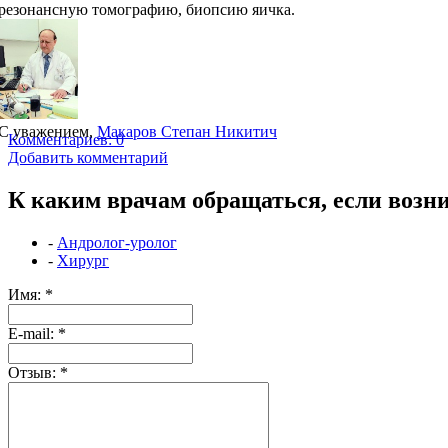
резонансную томографию, биопсию яичка.
С уважением,
Макаров Степан Никитич
Комментариев: 0
Добавить комментарий
К каким врачам обращаться, если возни
-
Андролог-уролог
-
Хирург
Имя:
*
Е-mail:
*
Отзыв:
*