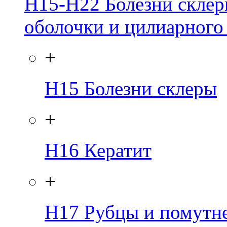
H15-H22
Болезни склер
оболочки и цилиарного
+
H15
Болезни склеры
+
H16
Кератит
+
H17
Рубцы и помутн