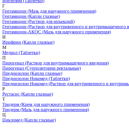
Вобэнзим
(Таблетки)
Г
Гентамицин
(Мазь для наружного применения)
Гентамицин
(Капли глазные)
Гентамицин
(Раствор для инъекций)
Гентамицин
(Раствор для внутривенного и внутримышечного в
Гентамицин-АКОС
(Мазь для наружного применения)
И
Ирифрин
(Капли глазные)
М
Медрол
(Таблетки)
П
Пирогенал
(Раствор для внутримышечного введения)
Пирогенал
(Суппозитории ректальные)
Преднизолон
(Капли глазные)
Преднизолон Никомед
(Таблетки)
Преднизолон Никомед
(Раствор для внутривенного и внутрим
Р
Рестасис
(Капли глазные)
Т
Тридерм
(Крем для наружного применения)
Тридерм
(Мазь для наружного применения)
Ц
Цикломед
(Капли глазные)