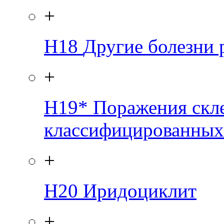
+
H18
Другие болезни
+
H19*
Поражения скле
классифицированных 
+
H20
Иридоциклит
+