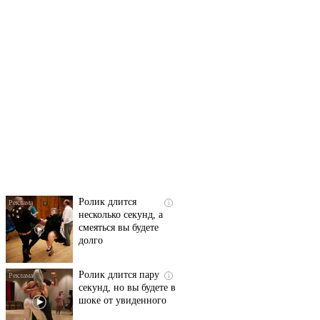
Скрытая камера на
i
пляже Крыма: Что
люди вытворяют, когда
их не видят...
Ролик длится
i
несколько секунд, а
смеяться вы будете
долго
Ролик длится пару
i
секунд, но вы будете в
шоке от увиденного