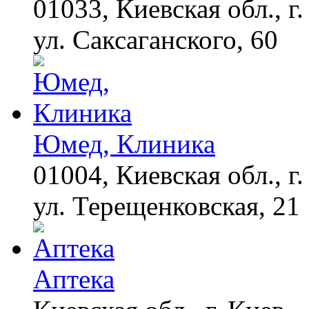
01033, Киевская обл., г.
российских
футболистов покинуть
ул. Саксаганского, 60
страну
Этот танец невесты
i
оставит вас без слов!
Пересмотрела 10 раз
Юмед, Клиника
Ролик из Омска: вы
i
будете смеяться долго
01004, Киевская обл., г.
ул. Терещенковская, 21
Аптека