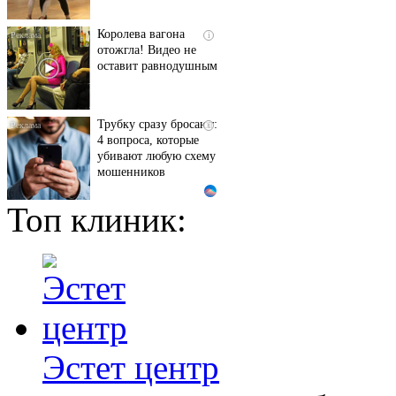
Королева вагона
i
отожгла! Видео не
оставит равнодушным
Трубку сразу бросают:
i
4 вопроса, которые
убивают любую схему
мошенников
Топ клиник:
Ржу не переставая, это
i
видео пересмотришь
не раз
Почему вы не сможете
i
вернуть в магазин
купленный телевизор
Эстет центр
Смолов призвал
i