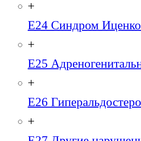
+
E24
Синдром Иценко
+
E25
Адреногенитальн
+
E26
Гиперальдостер
+
E27
Другие нарушен