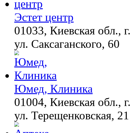
видео пересмотришь
не раз
Эстет центр
01033, Киевская обл., г.
Грибок на ногтях
i
стирается как
ластиком! Простой
ул. Саксаганского, 60
домашний метод
Эта жгучая мазь
i
разъедает всю
грибковую заразу за
ночь!
Юмед, Клиника
Этот трюк уничтожает
i
грибок за 5 дней!
01004, Киевская обл., г.
ул. Терещенковская, 21
Ролик из Омска: вы
i
будете смеяться долго