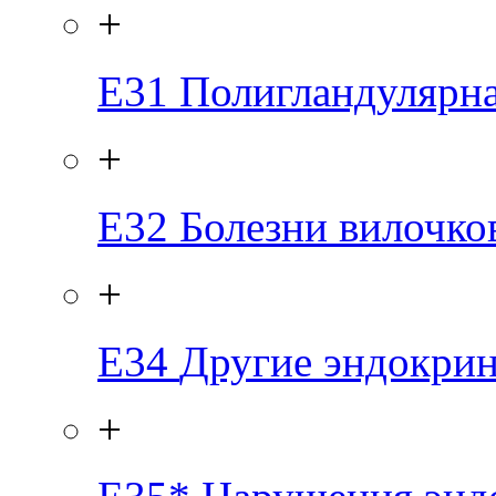
+
E31
Полигландулярн
+
E32
Болезни вилочко
+
E34
Другие эндокри
+