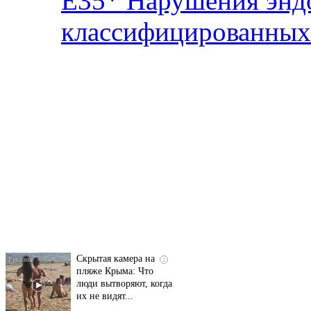
E35*
Нарушения эндо
классифицированных 
Ролик длится
i
несколько секунд, а
смеяться вы будете
долго
Скрытая камера на
i
пляже Крыма: Что
люди вытворяют, когда
их не видят...