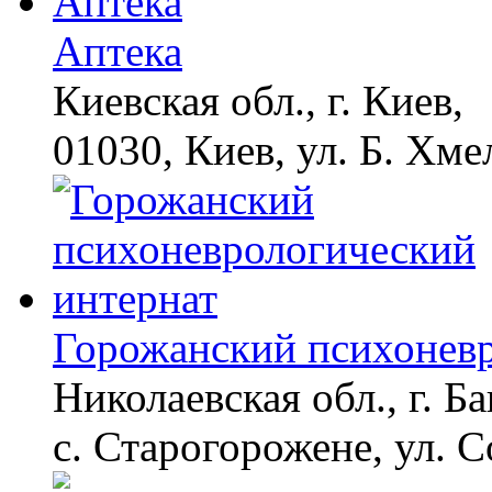
Аптека
Смолов призвал
i
российских
Киевская обл., г. Киев,
футболистов покинуть
страну
01030, Киев, ул. Б. Хме
Самые затопленные
i
районы Тюмени:
репортаж в сапогах
Даже самый
i
запущенный грибок
исчезнет с корнем,
Горожанский психоневр
если перед сном…
Николаевская обл., г. Б
Ногти будут чистыми!
i
Домашний метод
убьет грибок,
с. Старогорожене, ул. 
возьмите 3%-ю…