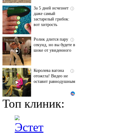
За 5 дней исчезнет
i
даже самый
застарелый грибок:
вот хитрость
Ролик длится пару
i
секунд, но вы будете в
шоке от увиденного
Королева вагона
i
отожгла! Видео не
оставит равнодушным
Топ клиник:
Этот танец невесты
i
оставит вас без слов!
Пересмотрела 10 раз
Ржу не переставая, это
i