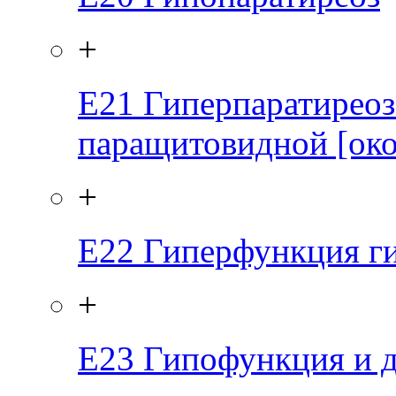
+
E21
Гиперпаратиреоз
паращитовидной [ок
+
E22
Гиперфункция г
+
E23
Гипофункция и д