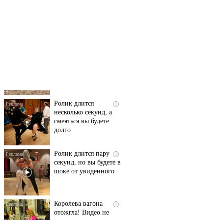
Скрытая камера на
i
пляже Крыма: Что
люди вытворяют, когда
их не видят...
Ролик длится
i
несколько секунд, а
смеяться вы будете
долго
Ролик длится пару
i
секунд, но вы будете в
шоке от увиденного
Королева вагона
i
отожгла! Видео не
оставит равнодушным