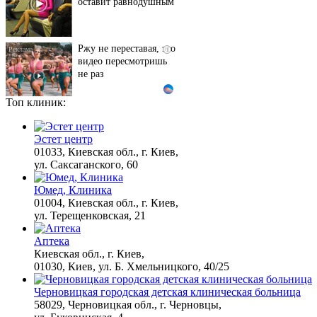
Ржу не переставая, это
i
видео пересмотришь
не раз
Топ клиник:
Смолов призвал
i
российских
футболистов покинуть
Эстет центр
страну
01033, Киевская обл., г. Киев,
ул. Саксаганского, 60
Этот танец невесты
i
Юмед, Клиника
оставит вас без слов!
01004, Киевская обл., г. Киев,
Пересмотрела 10 раз
ул. Терещенковская, 21
Аптека
Ролик из Омска: вы
Киевская обл., г. Киев,
i
будете смеяться долго
01030, Киев, ул. Б. Хмельницкого, 40/25
Черновицкая городская детская клиническая больница
58029, Черновицкая обл., г. Черновцы,