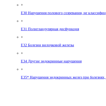
+
E30
Нарушения полового созревания, не классифиц
+
E31
Полигландулярная дисфункция
+
E32
Болезни вилочковой железы
+
E34
Другие эндокринные нарушения
+
E35*
Нарушения эндокринных желез при болезнях,