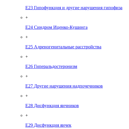
E23
Гипофункция и другие нарушения гипофиза
+
E24
Синдром Иценко-Кушинга
+
E25
Адреногенитальные расстройства
+
E26
Гиперальдостеронизм
+
E27
Другие нарушения надпочечников
+
E28
Дисфункция яичников
+
E29
Дисфункция яичек