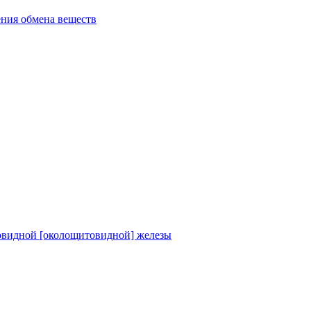
ения обмена веществ
овидной [околощитовидной] железы