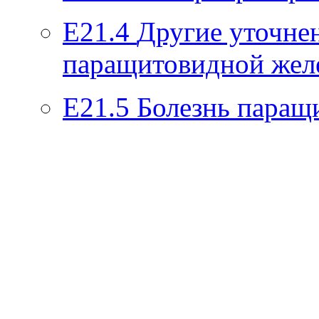
E21.4
Другие уточне
паращитовидной жел
E21.5
Болезнь паращ
Ролик длится
i
несколько секунд, а
смеяться вы будете
долго