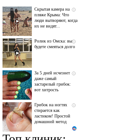
Скрытая камера на
i
пляже Крыма: Что
люди вытворяют, когда
их не видят...
Ролик из Омска: вы
i
будете смеяться долго
За 5 дней исчезнет
i
даже самый
застарелый грибок:
вот хитрость
Грибок на ногтях
i
стирается как
ластиком! Простой
домашний метод
Топ клиник:
Ржу не переставая, это
i