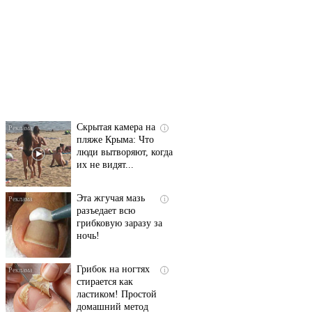
Ролик длится
i
несколько секунд, а
смеяться вы будете
долго
Скрытая камера на
i
пляже Крыма: Что
люди вытворяют, когда
их не видят...
Эта жгучая мазь
i
разъедает всю
грибковую заразу за
ночь!
Грибок на ногтях
i
стирается как
ластиком! Простой
домашний метод