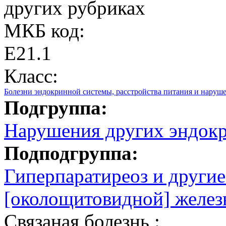
других рубриках
МКБ код:
E21.1
Класс:
Болезни эндокринной системы, расстройства питания и наруш
Подгруппа:
Нарушения других эндок
Подподгруппа:
Гиперпаратиреоз и други
[околощитовидной] желез
Связаная болезнь :