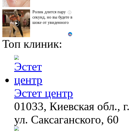
Ролик длится пару
i
секунд, но вы будете в
шоке от увиденного
Топ клиник:
Ногти будут чистыми!
i
Домашний метод
убьет грибок,
возьмите 3%-ю…
Королева вагона
i
отожгла! Видео не
оставит равнодушным
Эстет центр
01033, Киевская обл., г.
Ржу не переставая, это
i
видео пересмотришь
не раз
ул. Саксаганского, 60