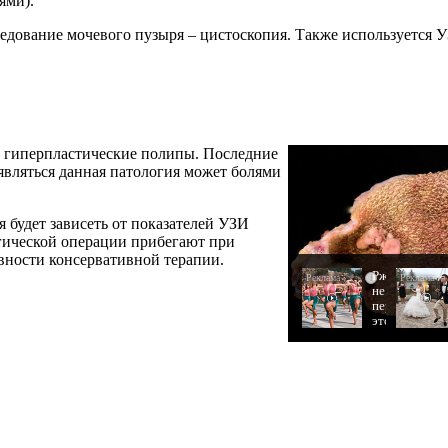
ями).
едование мочевого пузыря – цистоскопия. Также используется 
, гиперпластические полипы. Последние
являться данная патология может болями
 будет зависеть от показателей УЗИ
ургической операции прибегают при
вности консервативной терапии.
Ржу
i
не
переставая,
это
видео
пересмотри
не
раз