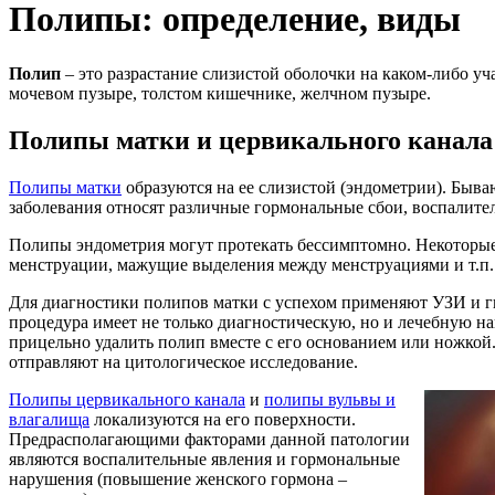
Полипы: определение, виды
Полип
– это разрастание слизистой оболочки на каком-либо уча
мочевом пузыре, толстом кишечнике, желчном пузыре.
Полипы матки и цервикального канала
Полипы матки
образуются на ее слизистой (эндометрии). Бы
заболевания относят различные гормональные сбои, воспалител
Полипы эндометрия могут протекать бессимптомно. Некотор
менструации, мажущие выделения между менструациями и т.п.
Для диагностики полипов матки с успехом применяют УЗИ и г
процедура имеет не только диагностическую, но и лечебную на
прицельно удалить полип вместе с его основанием или ножко
отправляют на цитологическое исследование.
Полипы цервикального канала
и
полипы вульвы и
влагалища
локализуются на его поверхности.
Предрасполагающими факторами данной патологии
являются воспалительные явления и гормональные
нарушения (повышение женского гормона –