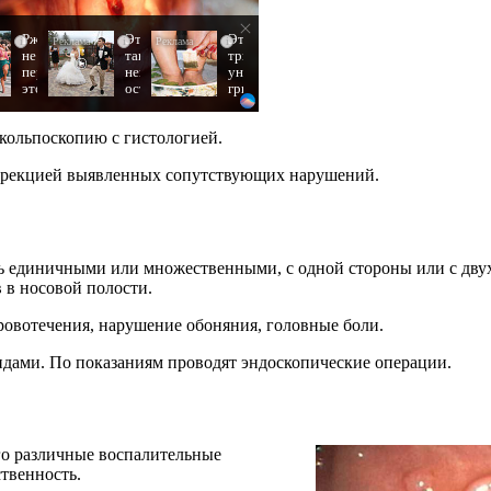
Ржу
Этот
Этот
i
i
i
не
танец
трюк
переставая,
невесты
уничтожает
это
оставит
грибок
видео
вас
за
пересмотришь
без
5
 кольпоскопию с гистологией.
не
слов!
дней!
раз
Пересмотрела
10
оррекцией выявленных сопутствующих нарушений.
раз
ть единичными или множественными, с одной стороны или с дву
 в носовой полости.
ровотечения, нарушение обоняния, головные боли.
идами. По показаниям проводят эндоскопические операции.
го различные воспалительные
ственность.