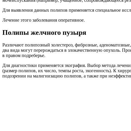
мочеиспускания (например, учащенное, сопровождающееся рез
Для выявления данных полипов применяется специальное иссл
Лечение этого заболевания оперативное.
Полипы желчного пузыря
Различают полипозный холестероз, фиброзные, аденоматозные
два вида могут перерождаться в злокачественную опухоль. Про
в правом подреберье.
Для диагностики применяется эхография. Выбор метода лечения
(размер полипов, их число, темпы роста, эхогенность). К хир
подозрении на малигнизацию полипов, а также при неэффекти