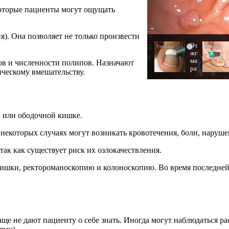
которые пациенты могут ощущать
). Она позволяет не только произвести
Эта
i
жгучая
мазь
ров и численности полипов. Назначают
разъедает
ческому вмешательству.
всю
грибковую
заразу
за
ночь!
й или ободочной кишке.
некоторых случаях могут возникать кровотечения, боли, наруше
ак как существует риск их озлокачествления.
кишки, ректороманоскопию и колоноскопию. Во время последней
е не дают пациенту о себе знать. Иногда могут наблюдаться ра